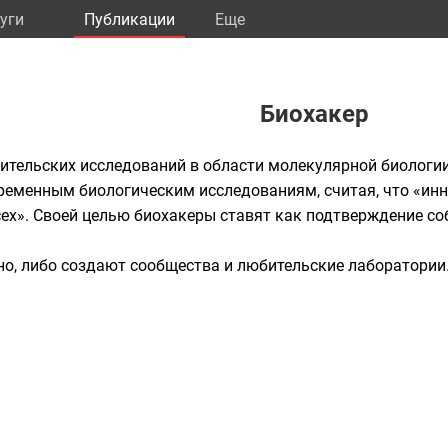
уги
Публикации
Eще
Биохакер
ительских исследований в области молекулярной биологи
ременным биологическим исследованиям, считая, что «ин
ех». Своей целью биохакеры ставят как подтверждение соб
о, либо создают сообщества и любительские лаборатории