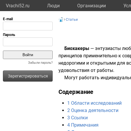
Vrachi52.ru
Люди
Организации
Усл
Статьи
Биохакеры
— энтузиасты люб
принципов применительно к сов
недорогими и открытыми для вс
Забыли пароль?
удовольствия от работы.
Зарегистрироваться
Могут работать индивидуальн
Содержание
1
Области исследований
2
Оценка деятельности
3
Ссылки
4
Примечания