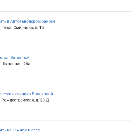
нт» в Автозаводском районе
 Героя Смирнова, д. 15
о» на Школьной
. Школьная, 26а
ическая клиника Волоховой
 Рождественская, д. 28-Д
ент» на Южном шоссе