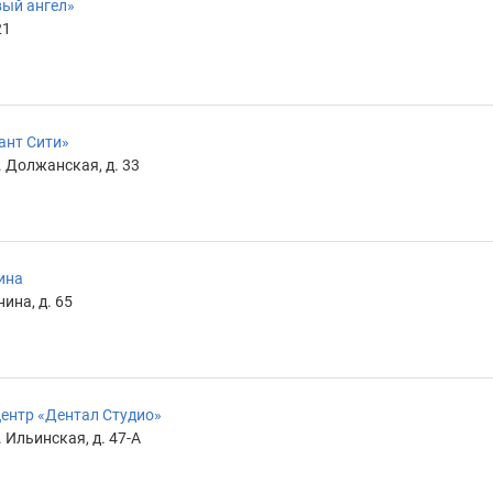
вый ангел»
21
ант Сити»
 Должанская, д. 33
ина
ина, д. 65
ентр «Дентал Студио»
 Ильинская, д. 47-А