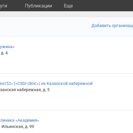
уги
Публикации
Eще
Добавить организа
чужина»
д. 4
т52» («CSDI clinic») на Казанской набережной
занская набережная, д. 5
клиника «Академия»
 Ильинская, д. 99