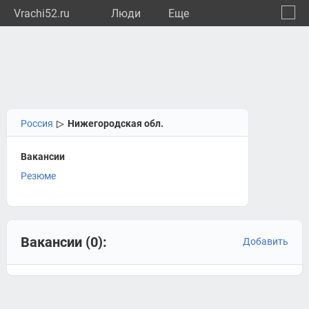
Vrachi52.ru
Люди
Eще
🔔
Нижег
🔍
Россия
▷
Нижегородская обл.
Вакансии
Резюме
Вакансии (0):
Добавить