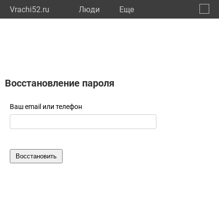
Vrachi52.ru
Люди
Eще
🔔
Нижег
🔍
Восстановление пароля
Ваш email или телефон