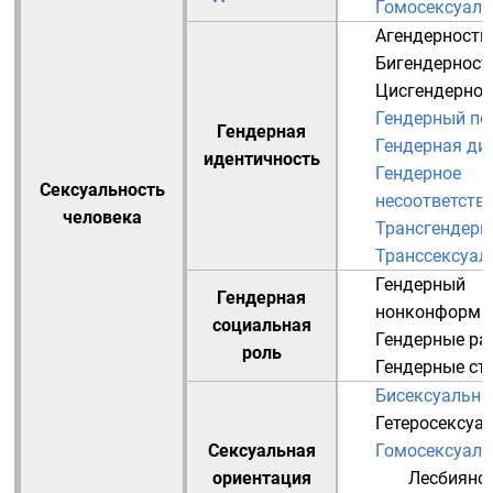
Гомосексуаль
Агендерность
Бигендерност
Цисгендернос
Гендерный пе
Гендерная
Гендерная ди
идентичность
Гендерное
Сексуальность
несоответств
человека
Трансгендерн
Транссексуал
Гендерный
Гендерная
нонконформи
социальная
Гендерные ра
роль
Гендерные ст
Бисексуально
Гетеросексуа
Сексуальная
Гомосексуаль
ориентация
Лесбиянс