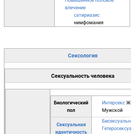
Повышенное половое
влечение
сатириазис
нимфомания
Сексология
Сексуальность человека
Биологический
Интерсекс
Же
пол
Мужской
Бисексуальна
Сексуальная
Гетеросексуа
идентичность