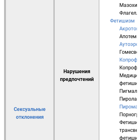
Мазохи
Флагелл
Фетишизм
Акрото
Апотемн
Аутоэро
Гомесве
Копрофа
Копрофи
Нарушения
Медицин
предпочтений
фетиши
Пигмали
Пиролаг
Пирома
Сексуальные
Порногр
отклонения
Фетишис
трансве
фетиши