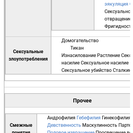
эякуляция
С
Сексуальное
отвращение
Фригидност
Домогательство
Тикан
Сексуальные
Изнасилование
Растление
Секс
злоупотребления
насилие
Сексуальное насилие 
Сексуальное убийство
Сталкин
Прочее
Андрофилия
Гебефилия
Гинекофилия
Смежные
Девственность
Маскулинность
Парте
понятия
Половое извращение
Просвещение во