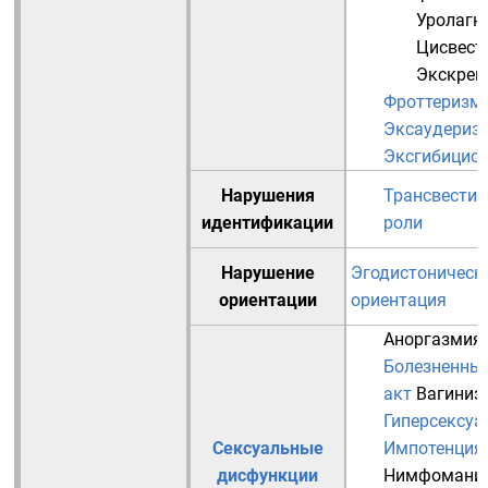
Уролагн
Цисвест
Экскрем
Фроттеризм
Эксаудериз
Эксгибицио
Нарушения
Трансвестиз
идентификации
роли
Нарушение
Эгодистоническ
ориентации
ориентация
Аноргазмия
Болезненны
акт
Вагиниз
Гиперсексуа
Сексуальные
Импотенция
дисфункции
Нимфомани