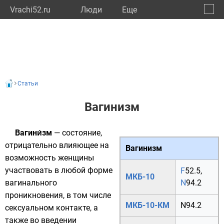
Vrachi52.ru
Люди
Eще
🔔
Нижег
🔍
Статьи
Вагинизм
Вагини́зм
— состояние,
отрицательно влияющее на
Вагинизм
возможность женщины
участвовать в любой форме
F
52.5
,
МКБ-10
вагинального
N
94.2
проникновения, в том числе
МКБ-10-КМ
N94.2
сексуальном контакте, а
также во введении