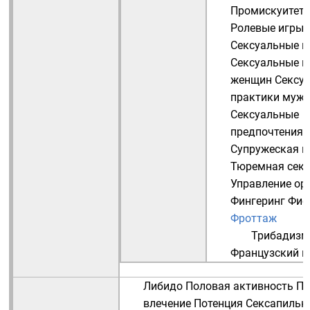
Промискуитет
Ролевые игры
Сексуальные п
Сексуальные п
женщин
Сексу
практики муж
Сексуальные
предпочтения
Супружеская и
Тюремная секс
Управление ор
Фингеринг
Фис
Фроттаж
Трибадизм
Французский п
Либидо
Половая активность
По
влечение
Потенция
Сексапильн