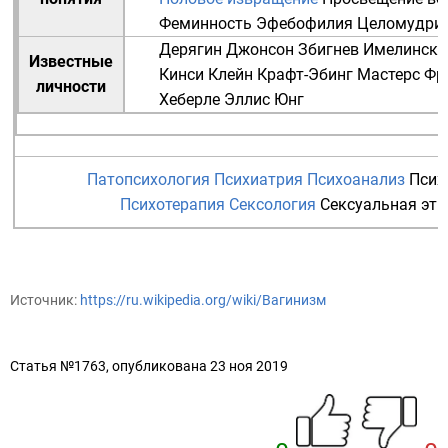
Феминность
Эфебофилия
Целомудри
Дерягин
Джонсон
Збигнев
Имелински
Известные
Кинси
Клейн
Крафт-Эбинг
Мастерс
Фр
личности
Хеберле
Эллис
Юнг
Патопсихология
Психиатрия
Психоанализ
Псих
Психотерапия
Сексология
Сексуальная эти
Источник:
https://ru.wikipedia.org/wiki/Вагинизм
Статья №1763, опубликована 23 ноя 2019