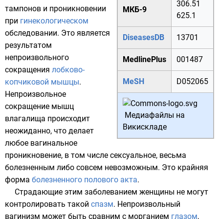
306.51
тампонов
и проникновении
МКБ-9
625.1
при
гинекологическом
обследовании. Это является
DiseasesDB
13701
результатом
непроизвольного
MedlinePlus
001487
сокращения
лобково-
MeSH
D052065
копчиковой мышцы
.
Непроизвольное
сокращение мышц
Медиафайлы на
влагалища происходит
Викискладе
неожиданно, что делает
любое вагинальное
проникновение, в том числе сексуальное, весьма
болезненным либо совсем невозможным. Это крайняя
форма
болезненного полового акта
.
Страдающие этим заболеванием женщины не могут
контролировать такой
спазм
. Непроизвольный
вагинизм может быть сравним с морганием
глазом
,