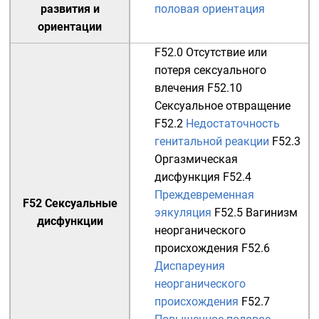
развития и
половая ориентация
ориентации
F52.0
Отсутствие или
потеря сексуального
влечения
F52.10
Сексуальное отвращение
F52.2
Недостаточность
генитальной реакции
F52.3
Оргазмическая
дисфункция
F52.4
Преждевременная
F52 Сексуальные
эякуляция
F52.5
Вагинизм
дисфункции
неорганического
происхождения
F52.6
Диспареуния
неорганического
происхождения
F52.7