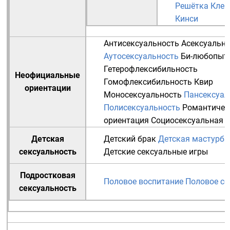
Решётка Клей
Кинси
Антисексуальность
Асексуальн
Аутосексуальность
Би-любопыт
Гетерофлексибильность
Неофициальные
Гомофлексибильность
Квир
ориентации
Моносексуальность
Пансексуал
Полисексуальность
Романтичес
ориентация
Социосексуальная 
Детская
Детский брак
Детская мастурба
сексуальность
Детские сексуальные игры
Подростковая
Половое воспитание
Половое со
сексуальность