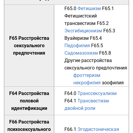
F65.0
Фетишизм
F65.1
Фетишистский
трансвестизм
F65.2
Эксгибиционизм
F65.3
F65 Расстройства
Вуайеризм
F65.4
сексуального
Педофилия
F65.5
предпочтения
Садомазохизм
F65.8
Другие расстройства
сексуального предпочтения
фроттеризм
некрофилия
зоофилия
F64 Расстройства
F64.0
Транссексуализм
половой
F64.1
Трансвестизм
идентификации
двойной роли
F66 Расстройства
психосексуального
F66.1
Эгодистоническая