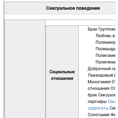
Сексуальное поведение
Брак
Группово
Любовь вт
Полиамор
Полиандри
Полигамия
Полигиния
Добрачный се
Социальные
Лавандовый б
отношения
Моногамия
От
отношения
От
брак
Сексуаль
партнеры
Секс
суррогаты
Сем
Сологамия
Фи