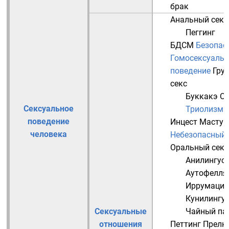
брак
Анальный секс
Пеггинг
БДСМ
Безопас
Гомосексуальн
поведение
Гру
секс
Буккакэ
Ор
Сексуальное
Триолизм
поведение
Инцест
Мастур
человека
Небезопасный 
Оральный секс
Анилингус
Аутофелля
Иррумация
Кунилингу
Сексуальные
Чайный па
отношения
Петтинг
Прелю