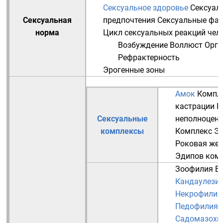
Сексуальное здоровье
Сексуал
Сексуальная
предпочтения
Сексуальные фан
норма
Цикл сексуальных реакций чел
Возбуждение
Воллюст
Орг
Рефрактерность
Эрогенные зоны
Амок
Компл
кастрации
К
Сексуальные
неполноцен
комплексы
Комплекс Э
Роковая же
Эдипов ком
Зоофилия
В
Кандаулези
Некрофилия
Педофилия
Садомазохи