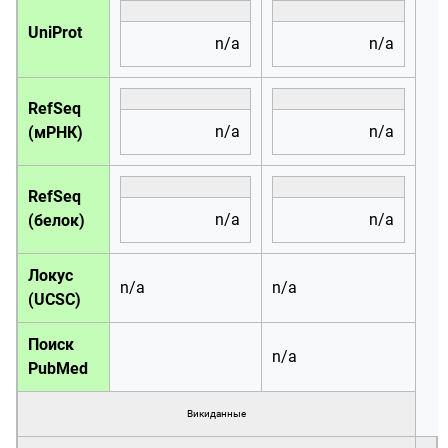
UniProt
n/a
n/a
RefSeq
n/a
n/a
(мРНК)
RefSeq
n/a
n/a
(белок)
Локус
n/a
n/a
(UCSC)
Поиск
n/a
PubMed
Викиданные