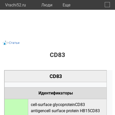
Vrachi52.ru
Люди
Eще
🔔
Нижег
🔍
Статьи
CD83
CD83
Идентификаторы
cell-surface glycoproteinCD83
antigencell surface protein HB15CD83