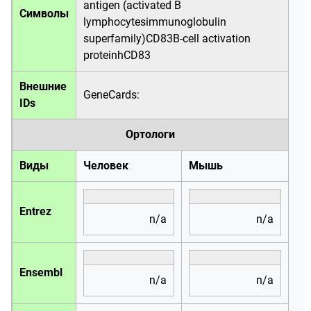
antigen (activated B
Символы
lymphocytesimmunoglobulin
superfamily)CD83B-cell activation
proteinhCD83
Внешние
GeneCards:
IDs
Ортологи
Виды
Человек
Мышь
Entrez
n/a
n/a
Ensembl
n/a
n/a