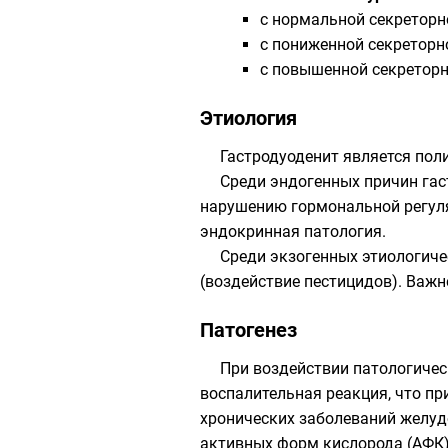
с нормальной секреторн
с пониженной секреторн
с повышенной секреторн
Этиология
Гастродуоденит является пол
Среди эндогенных причин га
нарушению гормональной регуля
эндокринная патология.
Среди экзогенных этиологиче
(воздействие
пестицидов
). Важ
Патогенез
При воздействии патологичес
воспалительная реакция, что пр
хронических заболеваний
желуд
активных форм кислорода
(АФК)