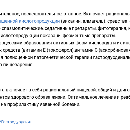
ительное, последовательное, этапное. Включает рациональ
ышенной кислотопродукции
(викалин,
алмагель
), средства
 спазмолитические, седативные препараты, фитотерапия,
кислотопродукции показаны ферментные препараты.
роцессами образования активных форм кислорода и их и
 средств (
витамин Е
(токоферол),
витамин С
(аскорбиновая
ия полноценной патогенетической терапии гастродуоденал
в пищеварения.
та включает в себя рациональный пищевой, общий и двига
нтов здорового образа жизни. Оптимальное лечение и реа
х на профилактику
язвенной болезни
.
ki/Гастродуоденит