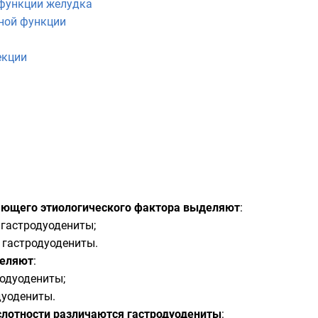
 функции желудка
ной функции
екции
ающего этиологического фактора выделяют
:
 гастродуодениты;
 гастродуодениты.
деляют
:
одуодениты;
дуодениты.
ислотности различаются гастродуодениты
: