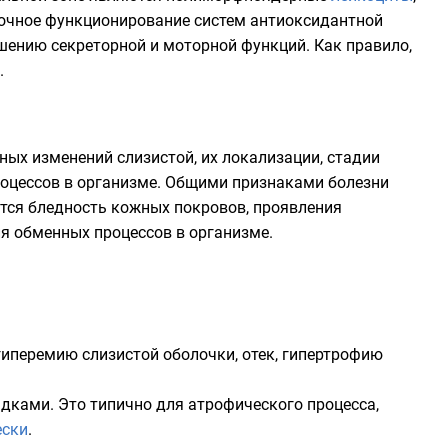
точное функционирование систем
антиоксидантной
ушению секреторной и
моторной функций
. Как правило,
.
ных изменений слизистой, их локализации, стадии
роцессов в организме. Общими признаками болезни
ются бледность кожных покровов, проявления
ия обменных процессов в организме.
иперемию слизистой оболочки, отек, гипертрофию
дками. Это типично для атрофического процесса,
ески
.