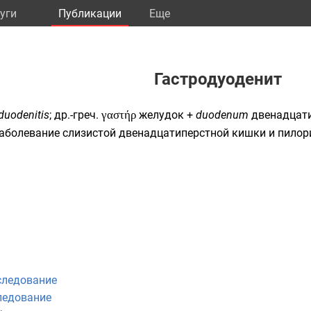
уги
Публикации
Eще
Гастродуоденит
duodenitis
;
др.-греч.
γαστήρ
желудок
+
duodenum
двенадцат
заболевание слизистой
двенадцатиперстной кишки
и пилор
следование
ледование