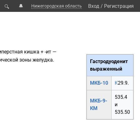
🔔
Вход
/
Регистрация
Нижегородская область
🔍
иперстная кишка
+ -ит —
ической зоны
желудка
.
Гастродуоденит
выраженный
МКБ-10
K
29.9.
535.4
МКБ-9-
и
КМ
535.50