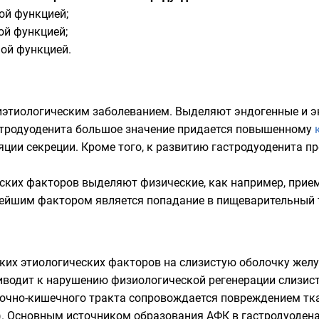
ой функцией;
ой функцией;
ой функцией.
иэтиологическим заболеванием. Выделяют эндогенные и э
стродуоденита большое значение придается повышенному
ции секреции. Кроме того, к развитию гастродуоденита 
ских факторов выделяют физические, как например, прием
нейшим фактором является попадание в пищеварительный 
ких этиологических факторов на слизистую оболочку
жел
иводит к нарушению физиологической регенерации слизист
очно-кишечного тракта
сопровождается повреждением
тк
. Основным источником образования АФК в гастродуоде