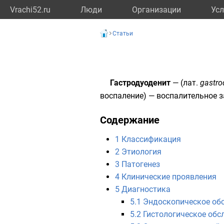
Vrachi52.ru
Люди
Организации
Усл
Статьи
Гастродуоденит
— (
лат.
gastro
воспаление
) — воспалительное 
Содержание
1
Классификация
2
Этиология
3
Патогенез
4
Клинические проявления
5
Диагностика
5.1
Эндоскопическое об
5.2
Гистологическое обс