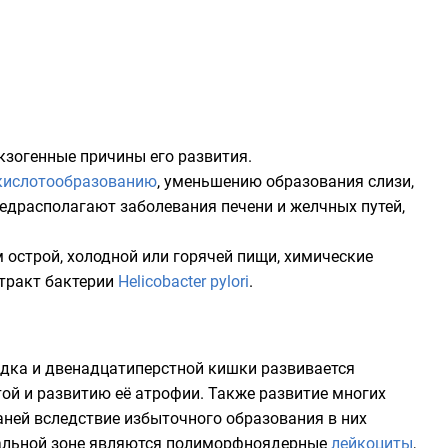
кзогенные причины его развития.
кислотообразованию
, уменьшению образования слизи,
предрасполагают заболевания
печени
и желчных путей,
 острой, холодной или горячей пищи, химические
тракт бактерии
Helicobacter pylori
.
удка
и
двенадцатиперстной кишки
развивается
ой и развитию её атрофии. Также развитие многих
аней
вследствие избыточного образования в них
нальной зоне являются полиморфноядерные
лейкоциты
,