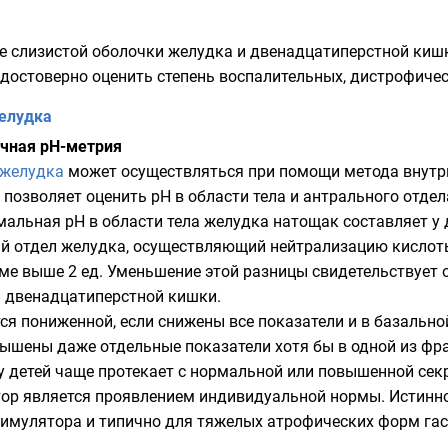
е слизистой оболочки желудка и двенадцатиперстной киш
достоверно оценить степень воспалительных, дистрофичес
елудка
чная рН-метрия
 желудка
может осуществляться при помощи метода
внутр
позволяет оценить рН в области тела и антрального отд
рмальная
рН
в области тела желудка натощак составляет у д
ный отдел желудка, осуществляющий нейтрализацию кислоты
орме выше 2 ед. Уменьшение этой разницы свидетельствует
и
двенадцатиперстной кишки
.
ся пониженной, если снижены все показатели и в базально
вышены даже отдельные показатели хотя бы в одной из фр
у детей чаще протекает с нормальной или повышенной сек
тор является проявлением индивидуальной нормы. Истинн
имулятора и типично для тяжелых атрофических форм гаст