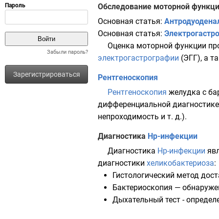
Обследование моторной функц
Основная статья:
Антродуодена
Основная статья:
Электрогастр
Оценка моторной функции пр
Забыли пароль?
электрогастрографии
(ЭГГ), а т
Зарегистрироваться
Рентгеноскопия
Рентгеноскопия
желудка с ба
дифференциальной диагностике 
непроходимость и т. д.).
Диагностика
Нр-инфекции
Диагностика
Нр-инфекции
явл
диагностики
хеликобактериоза
:
Гистологический метод дост
Бактериоскопия — обнаружен
Дыхательный тест - определ