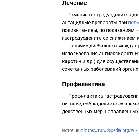
Лечение
Лечение гастродуоденитов дл
антацидные
препараты при
пов
поливитамины, по показаниям —
гастродуоденита со снижением 
Наличие дисбаланса между п
использования антиоксидантных
каротин
и др.) для осуществлен
сочетанных заболеваний органо
Профилактика
Профилактика гастродуодени
питание, соблюдение всех элеме
действенных мер, направленны
Источник:
https://ru.wikipedia.org/wi