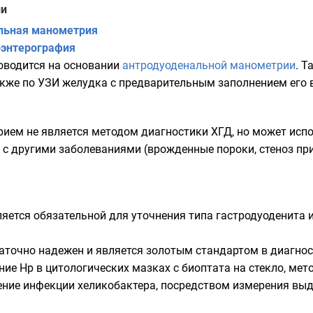
ии
льная манометрия
оэнтерография
оводится на основании
антродуоденальной манометрии
. 
акже по
УЗИ
желудка с предварительным заполнением его 
рием не является методом диагностики ХГД, но может исп
с другими заболеваниями (врожденные пороки, стеноз при
яется обязательной для уточнения типа гастродуоденита 
аточно надежен и является золотым стандартом в диагнос
ие Нр в цитологических мазках с биоптата на стекло, мето
ение инфекции хеликобактера, посредством измерения вы