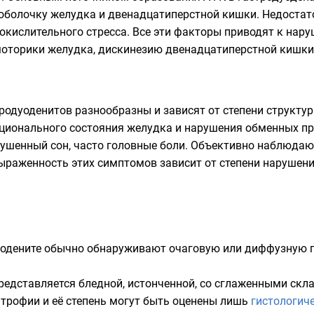
оболочку желудка и двенадцатиперстной кишки. Недоста
окислительного стресса
. Все эти факторы приводят к нар
оторики желудка, дискинезию двенадцатиперстной кишки
родуоденитов разнообразны и зависят от степени структур
кционального состояния желудка и нарушения обменных п
арушенный сон, часто головные боли. Объективно наблюда
Выраженность этих симптомов зависит от степени нарушен
одените обычно обнаруживают очаговую или диффузную г
редставляется бледной, истонченной, со сглаженными скла
атрофии и её степень могут быть оценены лишь
гистологич