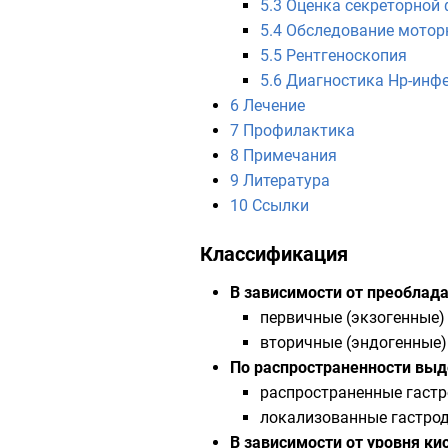
5.3
Оценка секреторной
5.4
Обследование мотор
5.5
Рентгеноскопия
5.6
Диагностика Нр-инф
6
Лечение
7
Профилактика
8
Примечания
9
Литература
10
Ссылки
Классификация
В зависимости от преоблад
первичные (экзогенные)
вторичные (эндогенные)
По распространенности вы
распространенные гастр
локализованные гастро
В зависимости от уровня к