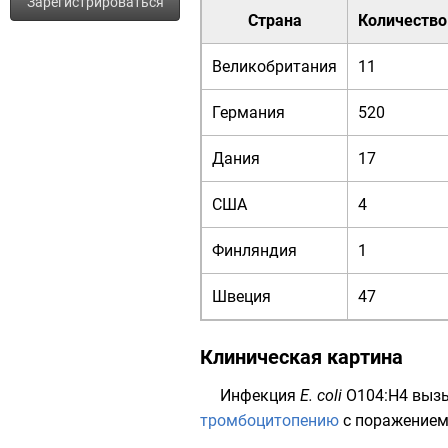
Зарегистрироваться
Страна
Количество
Великобритания
11
Германия
520
Дания
17
США
4
Финляндия
1
Швеция
47
Клиническая картина
Инфекция
E. coli
O104:H4 выз
тромбоцитопению
с поражение