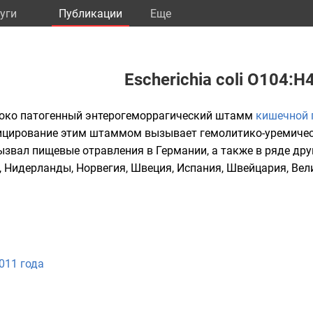
уги
Публикации
Eще
Escherichia coli O104:H
око патогенный энтерогеморрагический
штамм
кишечной 
нфицирование этим штаммом вызывает
гемолитико-уремиче
ызвал пищевые отравления в
Германии
, а также в ряде др
,
Нидерланды
,
Норвегия
,
Швеция
,
Испания
,
Швейцария
,
Вел
011 года