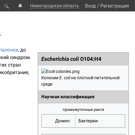
🔔
Вход
/
Регистрация
Нижегородская область
🔍
4
палочки
, до
ский синдром
.
Escherichia coli
O104:H4
угих стран
икобритания
,
Колонии
E. coli
на плотной
питательной
среде
Научная классификация
промежуточные ранги
Домен:
Бактерии