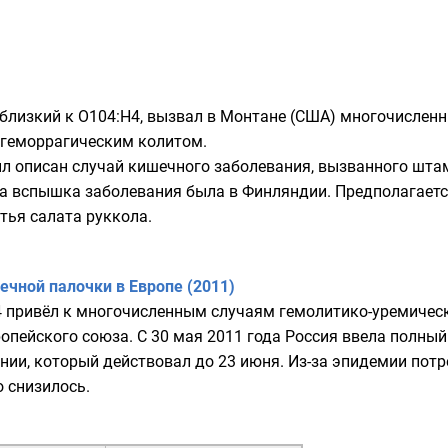
 близкий к O104:H4, вызвал в
Монтане
(США) многочислен
 геморрагическим колитом.
л описан случай кишечного заболевания, вызванного шта
ода вспышка заболевания была в
Финляндии
. Предполагаетс
стья салата
руккола
.
чной палочки в Европе (2011)
 привёл к многочисленным случаям гемолитико-уремичес
ропейского союза. С 30 мая 2011 года Россия ввела полный
ании, который действовал до
23 июня
. Из-за эпидемии пот
 снизилось.