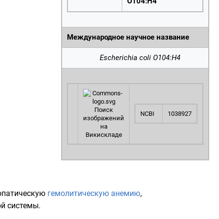
O104:H4
Международное научное название
Escherichia coli O104:H4
Поиск
NCBI
1038927
изображений
на
Викискладе
иопатическую
гемолитическую анемию
,
й системы.