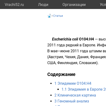
Vrachi52.ru
Люди
Организации
Усл
Статьи
Escherichia coli
O104:H4
— выс
2011 года редкий в Европе. И
В мае—июне 2011 года штамм в
(
Австрия
,
Чехия
,
Дания
,
Франция
США
,
Финляндия
,
Словакия
).
Содержание
1
Эпидемии O104:H4
1.1
Эпидемия в Европе 2
2
Клиническая картина
3
Геномный анализ