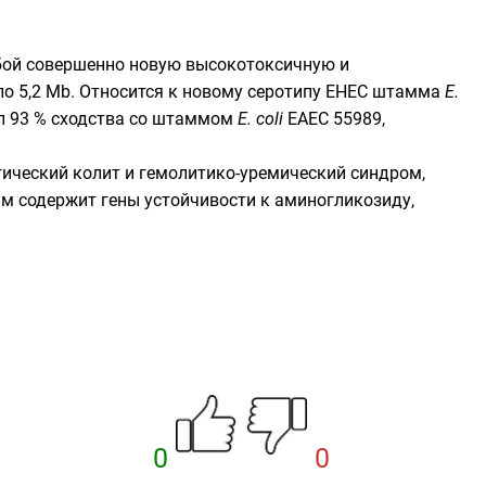
обой совершенно новую высокотоксичную и
 5,2 Mb. Относится к новому серотипу EHEC штамма
E.
л 93 % сходства со штаммом
E. coli
EAEC 55989,
гический колит
и гемолитико-уремический синдром,
амм содержит гены
устойчивости
к
аминогликозиду
,
0
0