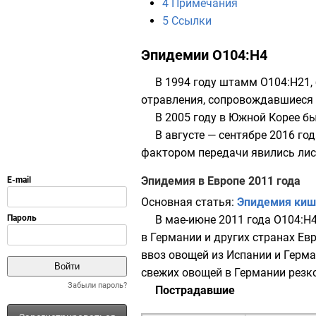
4
Примечания
5
Ссылки
Эпидемии O104:H4
В 1994 году штамм
O104:H21
,
отравления, сопровождавшиеся
В 2005 году в
Южной Корее
бы
В августе — сентябре 2016 г
фактором передачи явились ли
Эпидемия в Европе 2011 года
Основная статья:
Эпидемия кише
В мае-июне
2011 года
O104:H4
в Германии и других странах Ев
ввоз овощей из Испании и Герм
свежих овощей в Германии резко
Забыли пароль?
Пострадавшие