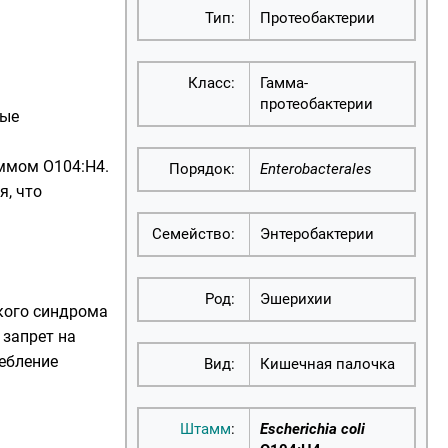
Тип:
Протеобактерии
Класс:
Гамма-
протеобактерии
ные
ммом O104:H4.
Порядок:
Enterobacterales
я, что
Семейство:
Энтеробактерии
Род:
Эшерихии
кого синдрома
 запрет на
ребление
Вид:
Кишечная палочка
Штамм
:
Escherichia coli