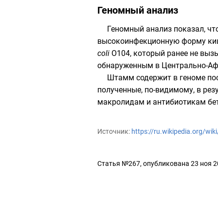
Геномный анализ
Геномный
анализ показал, ч
высокоинфекционную форму киш
coli
O104, который ранее не выз
обнаруженным в
Центрально-Аф
Штамм содержит в геноме пос
полученные, по-видимому, в рез
макролидам
и антибиотикам
бе
Источник:
https://ru.wikipedia.org/wik
Статья №267, опубликована 23 ноя 