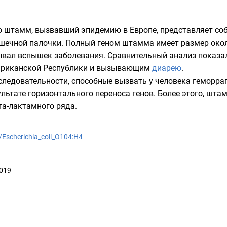
то штамм, вызвавший эпидемию в Европе, представляет с
ечной палочки. Полный геном штамма имеет размер около
ывал вспышек заболевания. Сравнительный анализ показа
риканской Республики
и вызывающим
диарею
.
ледовательности, способные вызвать у человека
геморра
ультате
горизонтального переноса генов
. Более этого, шт
та-лактамного
ряда.
i/Escherichia_coli_O104:H4
2019