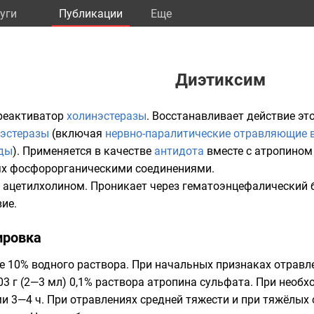
уги
Публикации
Eще
Диэтиксим
 реактиватор
холинэстеразы
. Восстанавливает действие эт
нэстеразы
(включая
нервно-паралитические отравляющие 
ды
). Применяется в качестве
антидота
вместе с
атропином
ях
фосфорорганическими соединениями
.
с ацетилхолином. Проникает через
гематоэнцефалический 
ие.
ировка
 10% водного раствора. При начальных признаках отравлен
003 г (2—3 мл) 0,1% раствора атропина сульфата. При необ
и 3—4 ч. При отравлениях средней тяжести и при тяжёлых