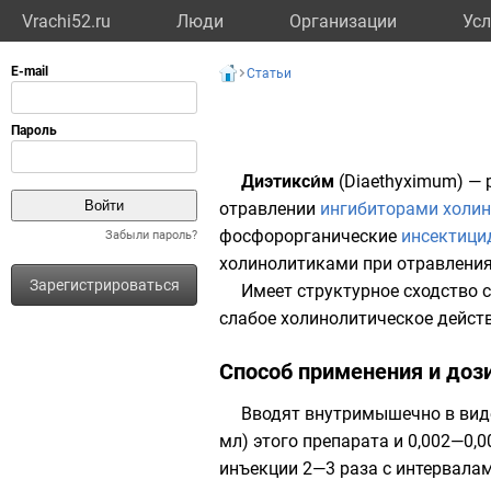
Vrachi52.ru
Люди
Организации
Усл
Статьи
Диэтикси́м
(Diaethyximum) —
отравлении
ингибиторами холи
фосфорорганические
инсектици
Забыли пароль?
холинолитиками
при отравлени
Зарегистрироваться
Имеет структурное сходство 
слабое холинолитическое действ
Способ применения и доз
Вводят внутримышечно в виде
мл) этого препарата и 0,002—0,
инъекции 2—3 раза с интервалам