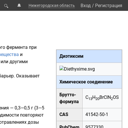
🔔
Вход
/
Регистрация
Нижегородская область
🔍
ого фермента при
вещества
и
Диэтиксим
или другими
барьер
. Оказывает
Химическое соединение
Брутто-
C
H
BrClN
OS
13
20
2
формула
ия — 0,3—0,5 г (3—5
CAS
41542-50-1
ходимости повторяют
 отравлениях дозы
PubChem
9577330