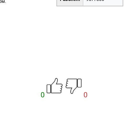
ом
.
0
0