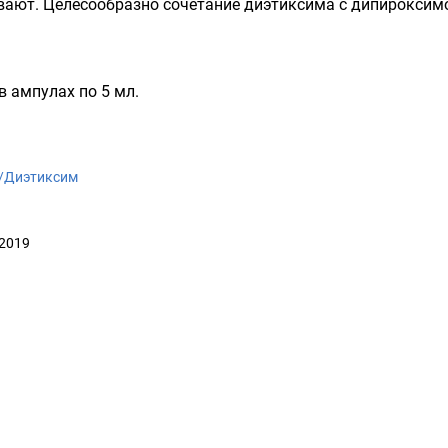
вают. Целесообразно сочетание диэтиксима с
дипироксим
в ампулах по 5 мл.
ki/Диэтиксим
 2019