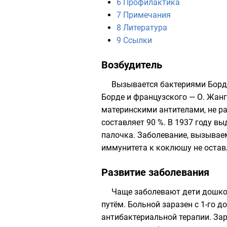
6
Профилактика
7
Примечания
8
Литература
9
Ссылки
Возбудитель
Вызывается
бактериями Борд
Борде
и французского —
О. Жанг
материнскими антителами, не ра
составляет 90 %. В
1937 году
выд
палочка
. Заболевание, вызывае
иммунитета к коклюшу не остав
Развитие заболевания
Чаще заболевают дети дошкол
путём. Больной заразен с 1-го 
антибактериальной терапии. За