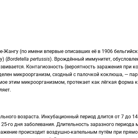
е-Жангу
(по имени впервые описавших её в 1906 бельгийс
у
) (
Bordetella pertussis
). Врождённый иммунитет, обусловл
звивается. Контагиозность (вероятность заражения при ко
елен микроорганизм, сходный с палочкой коклюша, —
па
мое этим микроорганизмом, протекает как лёгкая форма 
ляет.
ьного возраста. Инкубационный период длится от 7 до 1
до 25-го дня заболевания. Длительность заразного период
ражение происходит воздушно-капельным путём при прям