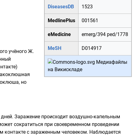
DiseasesDB
1523
MedlinePlus
001561
eMedicine
emerg/394
ped/1778
MeSH
D014917
кого учёного
Ж.
енный
Медиафайлы
нтакте)
на Викискладе
ракоклюшная
коклюша, но
4 дней. Заражение происходит воздушно-капельным
а может сократиться при своевременном проведении
ом контакте с зараженным человеком. Наблюдается