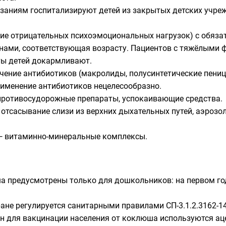
аниям госпитализируют детей из закрытых детских учреж
е отрицательных психоэмоциональных нагрузок) с обяз
ами, соответствующая возрасту. Пациентов с тяжёлыми 
ты детей докармливают.
чение антибиотиков (макролиды, полусинтетические
пени
рименение антибиотиков нецелесообразно.
ротивосудорожные препараты, успокаивающие средства.
отсасывание слизи из верхних дыхательных путей, аэрозо
 витаминно-минеральные комплексы.
а предусмотрены только для дошкольников: на первом год
не регулируется санитарными правилами СП-3.1.2.3162-14
н для вакцинации населения от коклюша используются ац