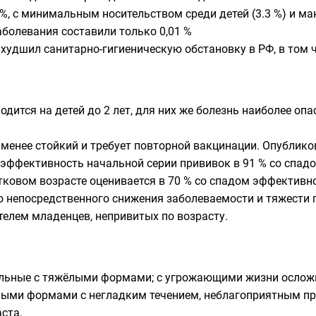
 %, с минимальным носительством среди детей (3.3 %) и ма
болевания составили только 0,01 %
ухудшил санитарно-гигиеническую обстановку в РФ
, в том
дится на детей до 2 лет, для них же болезнь наиболее оп
менее стойкий и требует повторной вакцинации. Опублико
эффективность начальной серии прививок в 91 % со спадо
ковом возрасте оценивается в 70 % со спадом эффективно
 непосредственного снижения заболеваемости и тяжести п
телем младенцев, непривитых по возрасту.
ольные с тяжёлыми формами; с угрожающими жизни ослож
ёлыми формами с негладким течением, неблагоприятным п
ста.