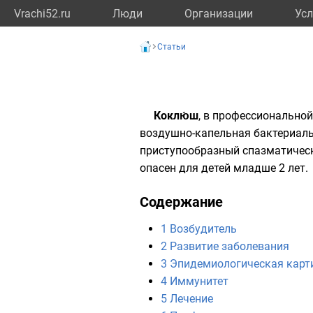
Vrachi52.ru
Люди
Организации
Усл
Статьи
Коклю́ш
, в профессионально
воздушно-капельная
бактериал
приступообразный спазматиче
опасен для детей младше 2 лет.
Содержание
1
Возбудитель
2
Развитие заболевания
3
Эпидемиологическая карт
4
Иммунитет
5
Лечение