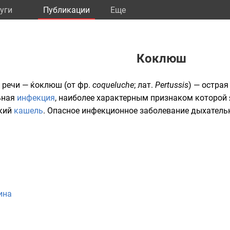
уги
Публикации
Eще
Коклюш
й речи — ќоклюш (от
фр.
coqueluche
;
лат.
Pertussis
) — остра
ьная
инфекция
, наиболее характерным признаком которой 
ский
кашель
. Опасное инфекционное заболевание дыхательн
ина