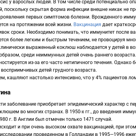
сис у взрослых людей. В том числе среди потенциально о
, поскольку скрытая форма инфекции внешне никак не пр
проявления первых симптомов болезни. Врожденного иммун
тся на протяжении всей жизни.
Вакцинация
дает краткоср
вок сроки. Необходимо понимать, что иммунитет после ва
ется более легким и быстрым течением, не провоцируя мн
клинически выраженный коклюш наблюдается у детей в возр
образом, среди неиммунных детей очень раннего возраста.
остируется из-за его часто нетипичного течения. Однако
восприимчивых детей грудного возраста.
, кашляют настолько интенсивно, что у 4% пациентов ло
тина
ти заболевание приобретает эпидемический характер с п
клюшем во многих странах. В 1950-х гг., до введения имму
1980 г. В Англии был отмечен только 1471 случай.
сходит и при очень высоком охвате вакцинацией, при эт
в исследовании проведенном в Голландии в 1995—1996 еже