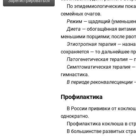
Зарегистрироваться
По эпидемиологическим показ
семейных очагов.
Режим
— щадящий (уменьшени
Диета
— обогащённая витамин
меньшими порциями; после рво
Этиотропная терапия
— назна
сохраняется — то дальнейшее п
Патогенетическая терапия
— п
Симптоматическая терапия
— 
гимнастика.
В периоде реконвалесценции
—
Профилактика
В России прививки от коклюш
однократно.
Профилактика коклюша в стра
В большинстве развитых стра