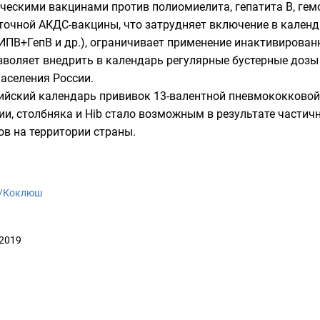
ческими вакцинами против полиомиелита, гепатита В, гем
точной АКДС-вакцины, что затрудняет включение в кален
ПВ+ГепВ и др.), ограничивает применение инактивирован
зволяет внедрить в календарь регулярные бустерные доз
аселения России.
сийский календарь прививок 13-валентной пневмококково
и, столбняка и Hib стало возможным в результате части
в на территории страны.
ki/Коклюш
 2019