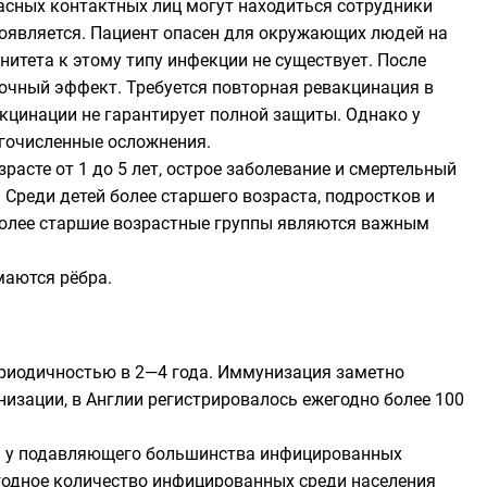
пасных контактных лиц могут находиться сотрудники
оявляется. Пациент опасен для окружающих людей на
итета к этому типу инфекции не существует. После
очный эффект. Требуется повторная ревакцинация в
кцинации не гарантирует полной защиты. Однако у
огочисленные осложнения.
асте от 1 до 5 лет, острое заболевание и смертельный
 Среди детей более старшего возраста, подростков и
 более старшие возрастные группы являются важным
маются рёбра.
ериодичностью в 2—4 года. Иммунизация заметно
низации, в Англии регистрировалось ежегодно более 100
ом у подавляющего большинства инфицированных
годное количество инфицированных среди населения