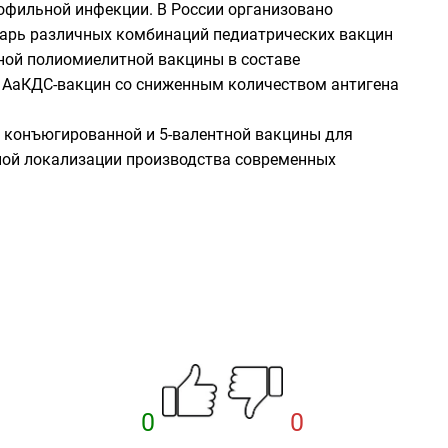
офильной инфекции. В России организовано
дарь различных комбинаций педиатрических вакцин
ной полиомиелитной вакцины в составе
ы АаКДС-вакцин со сниженным количеством антигена
й конъюгированной и 5-валентной вакцины для
чной локализации производства современных
0
0