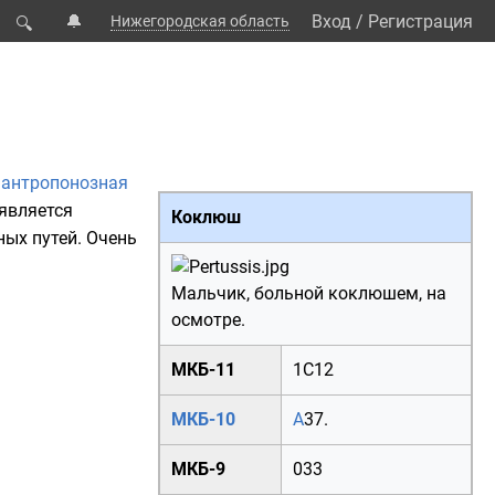
🔔
Вход
/
Регистрация
Нижегородская область
🔍
я
антропонозная
является
Коклюш
ых путей. Очень
Мальчик, больной коклюшем, на
осмотре.
МКБ-11
1C12
МКБ-10
A
37.
МКБ-9
033