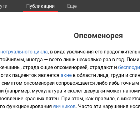
уги
Публикации
Eще
Опсоменорея
нструального цикла
, в виде увеличения его продолжительн
стойчивым, иногда — всего лишь несколько раз в год. Пом
 женщины, страдающие опсоменореей, страдают и
бесплод
огих пациенток является
акне
в области лица, груди и спи
й симптом опсоменореи сопровождается либо избыточным в
(например, мускулатура и скелет девушки может напомин
появление красных пятен
. При этом, как правило, снижает
ого функционирования
яичников
. Часто эти нарушения нос