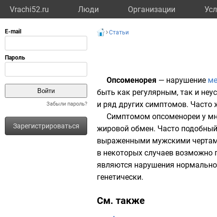
Vrachi52.ru
Люди
Организации
Усл
Статьи
Опсоменорея
— нарушение
ме
быть как регулярным, так и неу
и ряд других
симптомов
. Часто
Забыли пароль?
Симптомом опсоменореи у мн
Зарегистрироваться
жировой обмен
. Часто подобны
выраженными мужскими чертами 
в некоторых случаев возможно 
являются нарушения нормальн
генетически
.
См. также