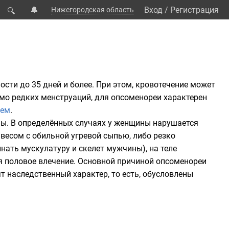
🔔
Вход
/
Регистрация
Нижегородская область
🔍
ости до 35 дней и более. При этом, кровотечение может
имо редких менструаций, для опсоменореи характерен
ием
.
ны
. В определённых случаях у женщины нарушается
есом с обильной угревой сыпью, либо резко
ать мускулатуру и скелет мужчины), на теле
ся половое влечение
. Основной причиной опсоменореи
ят наследственный характер, то есть, обусловлены