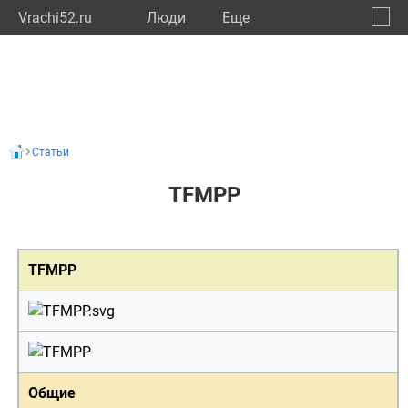
Vrachi52.ru
Люди
Eще
🔔
Нижег
🔍
Статьи
TFMPP
TFMPP
Общие