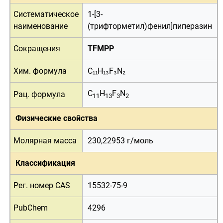
Систематическое
1-[3-
наименование
(трифторметил)фенил]пиперазин
Сокращения
TFMPP
Хим. формула
C₁₁H₁₃F₃N₂
C
H
F
N
Рац. формула
11
13
3
2
Физические свойства
Молярная масса
230,22953 г/
моль
Классификация
Рег. номер CAS
15532-75-9
PubChem
4296