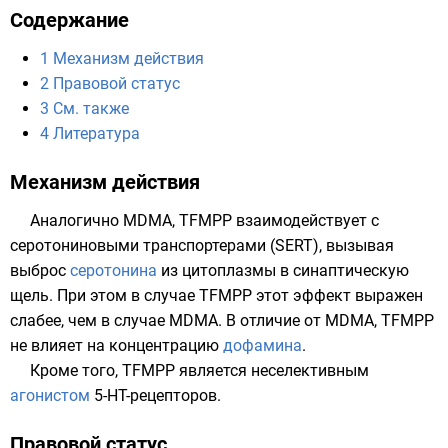
Содержание
1
Механизм действия
2
Правовой статус
3
См. также
4
Литература
Механизм действия
Аналогично
MDMA
, TFMPP взаимодействует с
серотониновыми транспортерами
(SERT), вызывая
выброс
серотонина
из цитоплазмы в синаптическую
щель. При этом в случае TFMPP этот эффект выражен
слабее, чем в случае MDMA. В отличие от MDMA, TFMPP
не влияет на концентрацию
дофамина
.
Кроме того, TFMPP является неселективным
агонистом
5-HT-рецепторов
.
Правовой статус