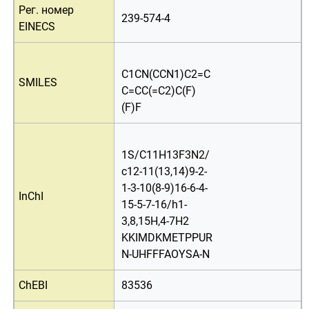
Рег. номер
239-574-4
EINECS
C1CN(CCN1)C2=C
SMILES
C=CC(=C2)C(F)
(F)F
1S/C11H13F3N2/
c12-11(13,14)9-2-
1-3-10(8-9)16-6-4-
InChI
15-5-7-16/h1-
3,8,15H,4-7H2
KKIMDKMETPPUR
N-UHFFFAOYSA-N
ChEBI
83536