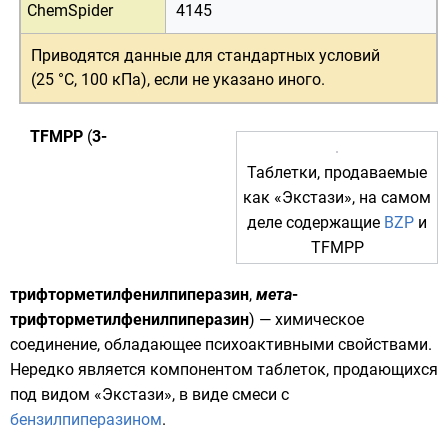
ChemSpider
4145
Приводятся данные для
стандартных условий
(25 °C, 100 кПа)
, если не указано иного.
TFMPP
(
3-
Таблетки, продаваемые
как «Экстази», на самом
деле содержащие
BZP
и
TFMPP
трифторметилфенилпиперазин
,
мета
-
трифторметилфенилпиперазин
) — химическое
соединение, обладающее
психоактивными
свойствами.
Нередко является компонентом таблеток, продающихся
под видом «
Экстази
», в виде смеси с
бензилпиперазином
.