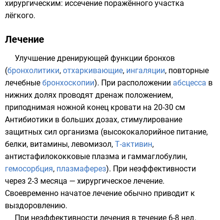
хирургическим: иссечение поражённого участка
лёгкого.
Лечение
Улучшение дренирующей функции
бронхов
(
бронхолитики
,
отхаркивающие
,
ингаляции
, повторные
лечебные
бронхоскопии
). При расположении
абсцесса
в
нижних долях проводят дренаж положением,
приподнимая ножной конец кровати на 20-30 см
Антибиотики
в больших дозах, стимулирование
защитных сил
организма
(высококалорийное питание,
белки
,
витамины
, левомизол,
Т-активин
,
антистафилококковые плазма и гаммаглобулин,
гемосорбция
,
плазмаферез
). При неэффективности
через 2-3 месяца — хирургическое лечение.
Своевременно начатое лечение обычно приводит к
выздоровлению.
При неэффективности лечения в течение 6-8 нед.