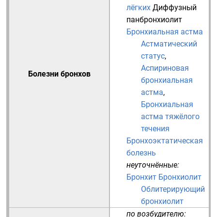
лёгких
Диффузный
панбронхиолит
Бронхиальная астма
Астматический
статус
,
Аспириновая
Болезни бронхов
бронхиальная
астма
,
Бронхиальная
астма тяжёлого
течения
Бронхоэктатическая
болезнь
неуточнённые:
Бронхит
Бронхиолит
Облитерирующий
бронхиолит
по возбудителю: