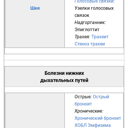
Голосовые связки
:
Шея
Узелки голосовых
связок
Надгортанник
:
Эпиглоттит
Трахея
:
Трахеит
Стеноз трахеи
Болезни нижних
дыхательных путей
Острые:
Острый
бронхит
Хронические:
Хронический бронхит
ХОБЛ
Эмфизема