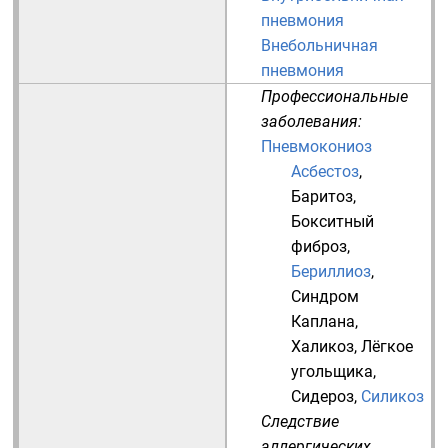
пневмония
Внебольничная
пневмония
Профессиональные
заболевания:
Пневмокониоз
Асбестоз
,
Баритоз
,
Бокситный
фиброз
,
Бериллиоз
,
Синдром
Каплана
,
Халикоз
,
Лёгкое
угольщика
,
Сидероз
,
Силикоз
Следствие
аллергических