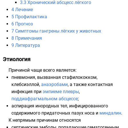
3.3
Хронический абсцесс лёгкого
4
Лечение
5
Профилактика
6
Прогноз
7
Симптомы гангрены лёгких у животных
8
Примечания
9
Литература
Этиология
Причиной чаще всего является:
пневмония, вызванная
стафилококком
,
клебсиэллой
,
анаэробами
, а также контактная
инфекция при
эмпиеме плевры
,
поддиафрагмальном абсцессе
;
аспирация
инородных тел, инфицированного
содержимого придаточных пазух
носа
и
миндалин
.
К непрямым причинам относятся
септические эмболы, попадающие гематогенным