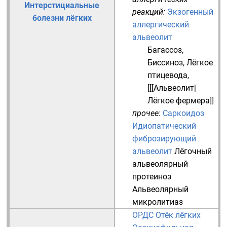
Интерстициальные
реакций:
Экзогенный
болезни лёгких
аллергический
альвеолит
Багассоз
,
Биссиноз
,
Лёгкое
птицевода
,
[[[Альвеолит|
Лёгкое фермера]]
прочее:
Саркоидоз
Идиопатический
фиброзирующий
альвеолит
Лёгочный
альвеолярный
протеиноз
Альвеолярный
микролитиаз
ОРДС
Отёк лёгких