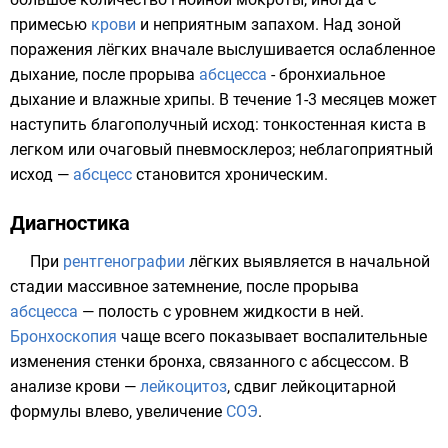
примесью
крови
и неприятным запахом. Над зоной
поражения лёгких вначале выслушивается ослабленное
дыхание, после прорыва
абсцесса
- бронхиальное
дыхание и влажные хрипы. В течение 1-3 месяцев может
наступить благополучный исход: тонкостенная киста в
легком или очаговый пневмосклероз; неблагоприятный
исход —
абсцесс
становится хроническим.
Диагностика
При
рентгенографии
лёгких выявляется в начальной
стадии массивное затемнение, после прорыва
абсцесса
— полость с уровнем жидкости в ней.
Бронхоскопия
чаще всего показывает воспалительные
изменения стенки бронха, связанного с абсцессом. В
анализе крови —
лейкоцитоз
, сдвиг лейкоцитарной
формулы влево, увеличение
СОЭ
.