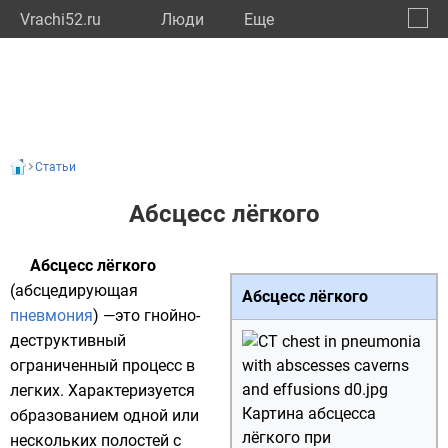
Vrachi52.ru
Люди
Eще
🔔
Нижег
🔍
Статьи
Абсцесс лёгкого
Абсцесс лёгкого
(абсцедирующая
Абсцесс лёгкого
пневмония
) —это гнойно-
деструктивный
ограниченный процесс в
легких. Характеризуется
Картина абсцесса
образованием одной или
лёгкого при
нескольких полостей с