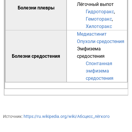
Лёгочный выпот
Болезни плевры
Гидроторакс
,
Гемоторакс
,
Хилоторакс
Медиастинит
Опухоли средостения
Эмфизема
Болезни средостения
средостения
Спонтанная
эмфизема
средостения
Источник:
https://ru.wikipedia.org/wiki/Абсцесс_лёгкого