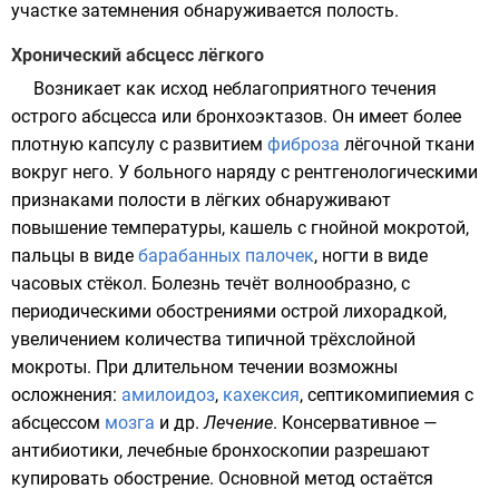
участке затемнения обнаруживается полость.
Хронический абсцесс лёгкого
Возникает как исход неблагоприятного течения
острого абсцесса или бронхоэктазов. Он имеет более
плотную капсулу с развитием
фиброза
лёгочной ткани
вокруг него. У больного наряду с рентгенологическими
признаками полости в лёгких обнаруживают
повышение температуры, кашель с гнойной мокротой,
пальцы в виде
барабанных палочек
,
ногти
в виде
часовых стёкол. Болезнь течёт волнообразно, с
периодическими обострениями острой лихорадкой,
увеличением количества типичной трёхслойной
мокроты. При длительном течении возможны
осложнения:
амилоидоз
,
кахексия
, септикомипиемия с
абсцессом
мозга
и др.
Лечение
. Консервативное —
антибиотики, лечебные бронхоскопии разрешают
купировать обострение. Основной метод остаётся