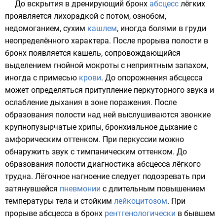
До вскрытия в дренирующий бронх
абсцесс
лёгких
проявляется лихорадкой с
потом
,
ознобом
,
недомоганием, сухим
кашлем
, иногда болями в груди
неопределённого характера. После прорыва полости в
бронх появляется кашель, сопровождающийся
выделением гнойной мокроты с неприятным запахом,
иногда с примесью
крови
. До опорожнения абсцесса
может определяться притупление перкуторного звука и
ослабление дыхания в зоне поражения. После
образования полости над ней выслушиваются звонкие
крупнопузырчатые хрипы, бронхиальное дыхание с
амфорическим оттенком. При перкуссии можно
обнаружить звук с тимпаническим оттенком. До
образования полости диагностика абсцесса лёгкого
трудна. Лёгочное нагноение следует подозревать при
затянувшейся
пневмонии
с длительным повышением
температуры тела и стойким
лейкоцитозом
. При
прорыве абсцесса в бронх
рентгенологически
в бывшем