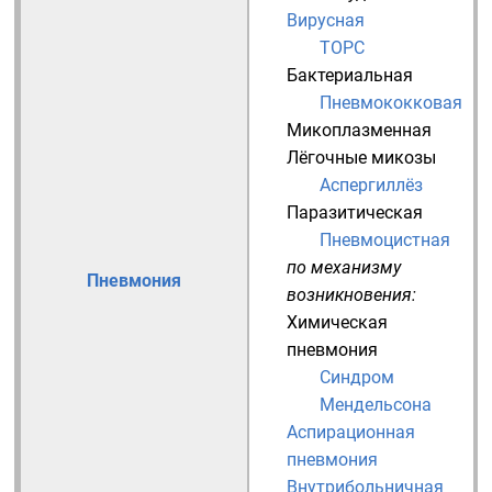
Вирусная
ТОРС
Бактериальная
Пневмококковая
Микоплазменная
Лёгочные микозы
Аспергиллёз
Паразитическая
Пневмоцистная
по механизму
Пневмония
возникновения:
Химическая
пневмония
Синдром
Мендельсона
Аспирационная
пневмония
Внутрибольничная