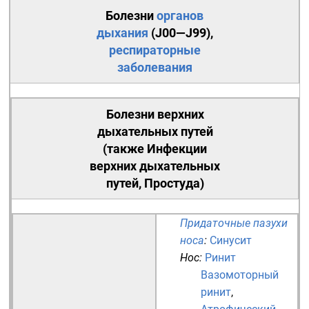
Болезни
органов
дыхания
(
J00—J99
),
респираторные
заболевания
Болезни верхних
дыхательных путей
(также
Инфекции
верхних дыхательных
путей
, Простуда)
Придаточные пазухи
носа
:
Синусит
Нос
:
Ринит
Вазомоторный
ринит
,