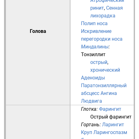
Атрофический
ринит
,
Сенная
лихорадка
Полип носа
Голова
Искривление
перегородки носа
Миндалины
:
Тонзиллит
острый
,
хронический
Аденоиды
Паратонзиллярный
абсцесс
Ангина
Людвига
Глотка
:
Фарингит
Острый фарингит
Гортань
:
Ларингит
Круп
Ларингоспазм