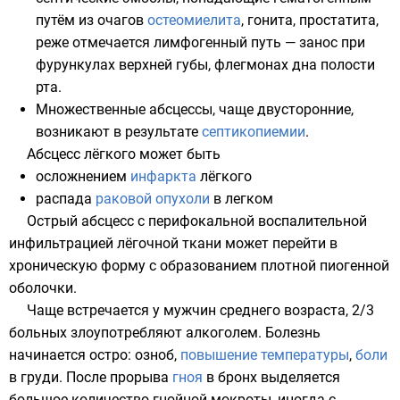
путём из очагов
остеомиелита
, гонита,
простатита
,
реже отмечается лимфогенный путь — занос при
фурункулах верхней губы, флегмонах дна полости
рта.
Множественные абсцессы, чаще двусторонние,
возникают в результате
септикопиемии
.
Абсцесс лёгкого может быть
осложнением
инфаркта
лёгкого
распада
раковой опухоли
в легком
Острый абсцесс с перифокальной воспалительной
инфильтрацией лёгочной ткани может перейти в
хроническую форму с образованием плотной пиогенной
оболочки.
Чаще встречается у
мужчин
среднего
возраста
, 2/3
больных злоупотребляют
алкоголем
. Болезнь
начинается остро:
озноб
,
повышение температуры
,
боли
в
груди
. После прорыва
гноя
в
бронх
выделяется
большое количество гнойной мокроты, иногда с