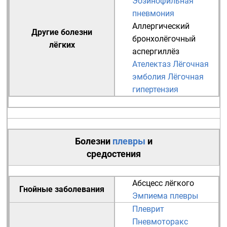
Эозинофильная
пневмония
Аллергический
Другие болезни
бронхолёгочный
лёгких
аспергиллёз
Ателектаз
Лёгочная
эмболия
Лёгочная
гипертензия
Болезни
плевры
и
средостения
Абсцесс лёгкого
Гнойные заболевания
Эмпиема плевры
Плеврит
Пневмоторакс