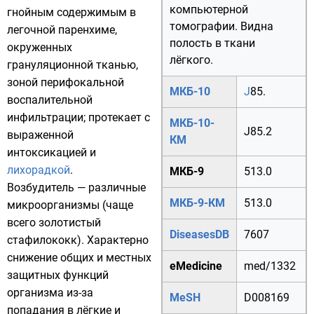
компьютерной
гнойным содержимым в
томографии. Видна
легочной паренхиме,
полость в ткани
окруженных
лёгкого.
грануляционной тканью,
зоной перифокальной
МКБ-10
J
85.
воспалительной
инфильтрации; протекает с
МКБ-10-
J85.2
выраженной
КМ
интоксикацией и
лихорадкой
.
МКБ-9
513.0
Возбудитель
— различные
МКБ-9-КМ
513.0
микроорганизмы
(чаще
всего
золотистый
DiseasesDB
7607
стафилококк
). Характерно
снижение общих и местных
eMedicine
med/1332
защитных функций
организма
из-за
MeSH
D008169
попадания в
лёгкие
и