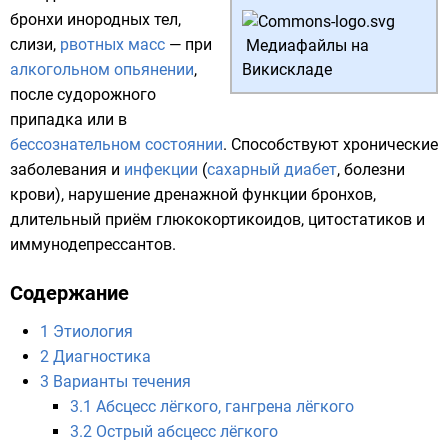
бронхи
инородных тел,
слизи
,
рвотных масс
— при
Медиафайлы на
алкогольном опьянении
,
Викискладе
после судорожного
припадка или в
бессознательном состоянии
. Способствуют хронические
заболевания и
инфекции
(
сахарный диабет
,
болезни
крови
), нарушение дренажной функции
бронхов
,
длительный приём
глюкокортикоидов
,
цитостатиков
и
иммунодепрессантов
.
Содержание
1
Этиология
2
Диагностика
3
Варианты течения
3.1
Абсцесс лёгкого, гангрена лёгкого
3.2
Острый абсцесс лёгкого