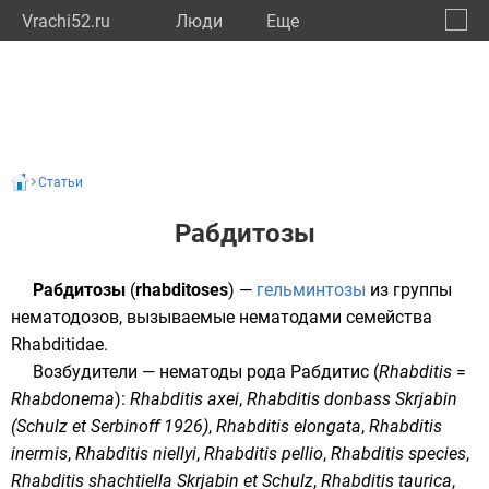
Vrachi52.ru
Люди
Eще
🔔
Нижег
🔍
Статьи
Рабдитозы
Рабдитозы
(
rhabditoses
) —
гельминтозы
из группы
нематодозов
, вызываемые нематодами семейства
Rhabditidae.
Возбудители —
нематоды
рода
Рабдитис
(
Rhabditis
=
Rhabdonema
):
Rhabditis axei
,
Rhabditis donbass Skrjabin
(Schulz et Serbinoff 1926)
,
Rhabditis elongata
,
Rhabditis
inermis
,
Rhabditis niellyi
,
Rhabditis pellio
,
Rhabditis species
,
Rhabditis shachtiella Skrjabin et Schulz
,
Rhabditis taurica
,