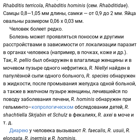
Rhabditis terricola
,
Rhabditis hominis
(сем.
Rhabditidae
).
Самцы 0,8—1,05 мм длины, самки — от 0,9 до 2 мм. Яйца
овальны размером 0,06 х 0,03 мм.
Человек болеет редко.
Болезнь может проявляться
поносом
и другими
расстройствами в зависимости от локализации
паразит
в органах человека (например, в почках, коже и др.).
Так,
R. pellio
был обнаружен в влагалище женщины и в
мочевом пузыре одного нефритика,
R. Niellyi
найден в
папулёзной сыпи одного больного,
R. species
обнаружен
в жидкости, после промывания желудка одной больной,
а также в желчном пузыре женщины, лечившейся по
поводу заболевания печени,
R. hominis
обнаружен при
гельминто–
копрологическом
обследовании детей,
R.
shachtiella Skrjabin et Schulz
в фекалиях,
R. axei
в моче и
т. д.
Диарею
у человека вызывают
R. faecalis
,
R. usuii
,
R.
elongata
,
R. inermis
и
R. hominis
.