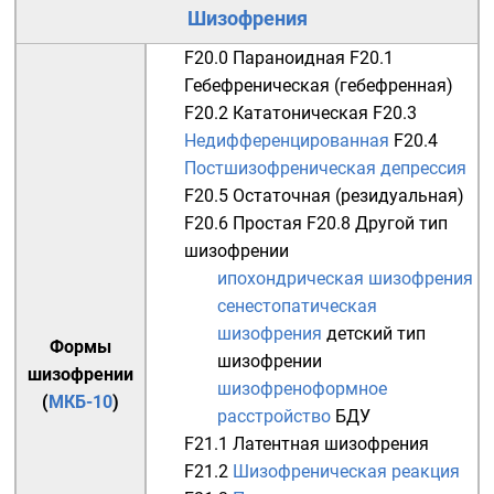
Шизофрения
F20.0
Параноидная
F20.1
Гебефреническая (гебефренная)
F20.2
Кататоническая
F20.3
Недифференцированная
F20.4
Постшизофреническая депрессия
F20.5
Остаточная (резидуальная)
F20.6
Простая
F20.8 Другой тип
шизофрении
ипохондрическая шизофрения
сенестопатическая
шизофрения
детский тип
Формы
шизофрении
шизофрении
шизофреноформное
(
МКБ-10
)
расстройство
БДУ
F21.1
Латентная шизофрения
F21.2
Шизофреническая реакция