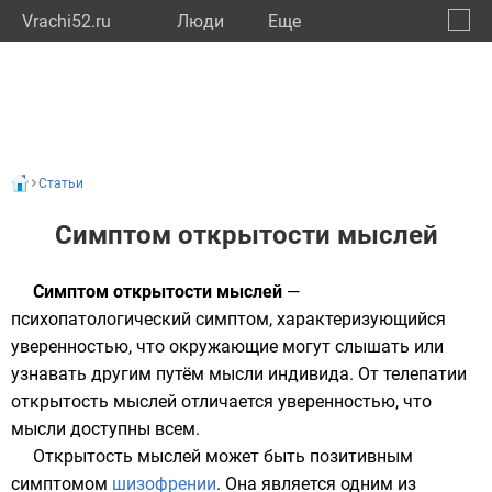
Vrachi52.ru
Люди
Eще
🔔
Нижег
🔍
Статьи
Симптом открытости мыслей
Симптом открытости мыслей
—
психопатологический симптом, характеризующийся
уверенностью, что окружающие могут слышать или
узнавать другим путём мысли индивида. От
телепатии
открытость мыслей отличается уверенностью, что
мысли доступны всем.
Открытость мыслей может быть позитивным
симптомом
шизофрении
. Она является одним из