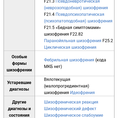
F21.3
Псевдоневротическая
(неврозоподобная) шизофрения
F21.4
Псевдопсихопатическая
(психопатоподобная) шизофрения
F21.5
«Бедная симптомами»
шизофрения
F22.82
Паранойяльная шизофрения
F25.2
Циклическая шизофрения
Особые
Фебрильная шизофрения
(кода
формы
МКБ нет)
шизофрении
Вялотекущая
Устаревшие
(малопрогредиентная)
диагнозы
шизофрения
Идеофрения
Другие
Шизофреническая реакция
диагнозы и
Шизофренический дефект
состояния
Шизофреническое слабоумие