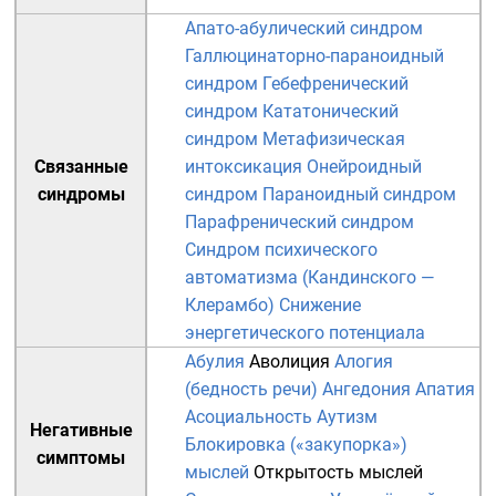
Апато-абулический синдром
Галлюцинаторно-параноидный
синдром
Гебефренический
синдром
Кататонический
синдром
Метафизическая
Связанные
интоксикация
Онейроидный
синдромы
синдром
Параноидный синдром
Парафренический синдром
Синдром психического
автоматизма (Кандинского —
Клерамбо)
Снижение
энергетического потенциала
Абулия
Аволиция
Алогия
(бедность речи)
Ангедония
Апатия
Асоциальность
Аутизм
Негативные
Блокировка («закупорка»)
симптомы
мыслей
Открытость мыслей