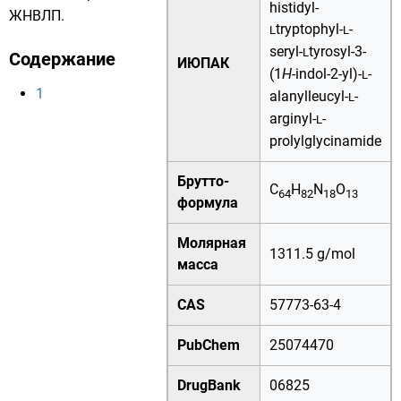
histidyl-
ЖНВЛП
.
tryptophyl-
-
L
L
seryl-
tyrosyl-3-
L
Содержание
ИЮПАК
(1
H
-indol-2-yl)-
-
L
1
alanylleucyl-
-
L
arginyl-
-
L
prolylglycinamide
Брутто-
C
H
N
O
64
82
18
13
формула
Молярная
1311.5 g/mol
масса
CAS
57773-63-4
PubChem
25074470
DrugBank
06825