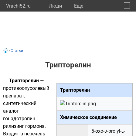
Vrachi52.ru
Люди
Eще
🔔
Нижег
🔍
Статьи
Трипторелин
Трипторелин
—
противоопухолевый
Трипторелин
препарат,
синтетический
аналог
Химическое соединение
гонадотропин-
рилизинг гормона.
5-oxo-
-prolyl-
-
D
L
Входит в
перечень