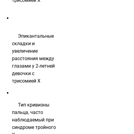
трисомией X
Эпикантальные
складки и
увеличение
расстояния между
глазами у 2-летней
девочки с
трисомией X
Тип кривизны
пальца, часто
наблюдаемый при
синдроме тройного