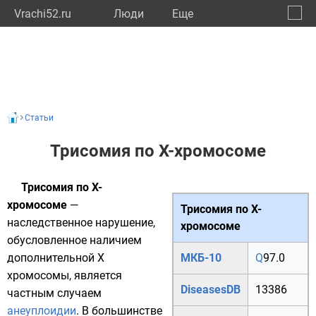
Vrachi52.ru
Люди
Eще
🔔
Нижег
🔍
Статьи
Трисомия по X-хромосоме
Трисомия по X-
хромосоме
—
Трисомия по X-
наследственное нарушение,
хромосоме
обусловленное наличием
дополнительной
X
МКБ-10
Q
97.0
хромосомы
, является
DiseasesDB
13386
частным случаем
анеуплоидии
. В большинстве