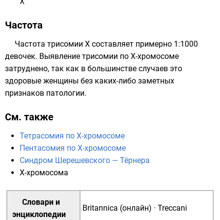
X
Частота
Частота трисомии X составляет примерно 1:1000
девочек. Выявление трисомии по X-хромосоме
затруднено, так как в большинстве случаев это
здоровые женщины без каких-либо заметных
признаков патологии.
См. также
Тетрасомия по X-хромосоме
Пентасомия по X-хромосоме
Синдром Шерешевского — Тёрнера
X-хромосома
Словари и
Britannica (онлайн)
·
Treccani
энциклопедии