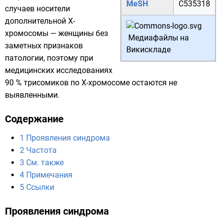
MeSH
C535318
случаев носители
дополнительной X-
хромосомы — женщины без
Медиафайлы на
заметных признаков
Викискладе
патологии, поэтому при
медицинских исследованиях
90 % трисомиков по X-хромосоме остаются не
выявленными.
Содержание
1
Проявления синдрома
2
Частота
3
См. также
4
Примечания
5
Ссылки
Проявления синдрома