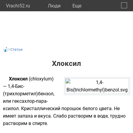
Vrachi52.ru
Люди
Eще
🔔
Нижег
🔍
Статьи
Хлоксил
Хлоксил
(chloxylum)
— 1,4-Бис-
(трихлорметил)бензол,
или гексахлор-пара-
ксилол. Кристаллический порошок белого цвета. Не
имеет запаха и вкуса. Слабо растворим в воде, трудно
растворим в спирте.