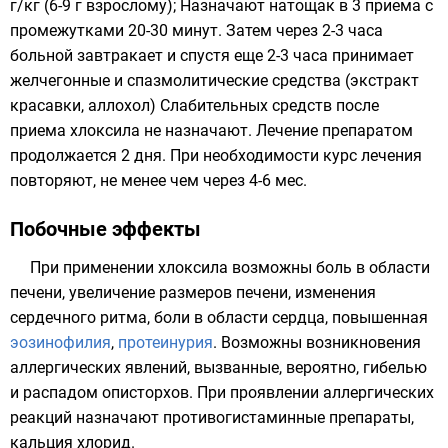
г/кг (6-9 г взрослому); Назначают натощак в 3 приема с
промежутками 20-30 минут. Затем через 2-3 часа
больной завтракает и спустя еще 2-3 часа принимает
желчегонные и спазмолитические средства (
экстракт
красавки
,
аллохол
) Слабительных средств после
приема хлоксила не назначают. Лечение препаратом
продолжается 2 дня. При необходимости курс лечения
повторяют, не менее чем через 4-6 мес.
Побочные эффекты
При применении хлоксила возможны боль в области
печени, увеличение размеров печени, изменения
сердечного ритма, боли в области сердца, повышенная
эозинофилия
,
протеинурия
. Возможны возникновения
аллергических явлений, вызванные, вероятно, гибелью
и распадом описторхов. При проявлении аллергических
реакций назначают противогистаминные препараты,
кальция хлорид.