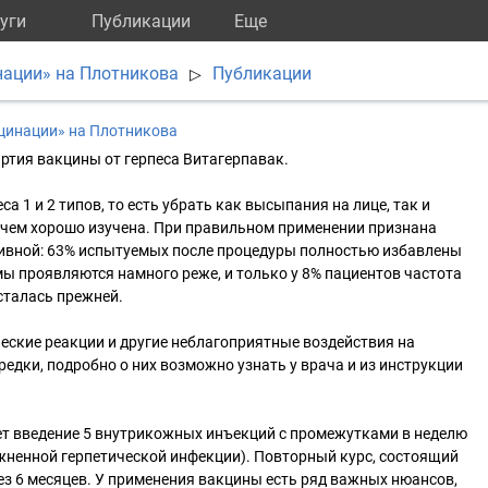
уги
Публикации
Eще
нации» на Плотникова
Публикации
▷
цинации» на Плотникова
ртия вакцины от герпеса Витагерпавак.
а 1 и 2 типов, то есть убрать как высыпания на лице, так и
 чем хорошо изучена. При правильном применении признана
вной: 63% испытуемых после процедуры полностью избавлены
мы проявляются намного реже, и только у 8% пациентов частота
сталась прежней.
еские реакции и другие неблагоприятные воздействия на
редки, подробно о них возможно узнать у врача и из инструкции
ет введение 5 внутрикожных инъекций с промежутками в неделю
ложненной герпетической инфекции). Повторный курс, состоящий
рез 6 месяцев. У применения вакцины есть ряд важных нюансов,