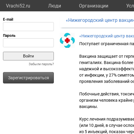
Vrachi52.ru
Люди
Организации
Усл
«Нижегородский центр вакци
«Нижегородский центр вак
Поступает ограниченная па
Вакцина защищает от герпес
гениталиях. Вакцина более
Забыли пароль?
надежной и высокоэффекти
от инфекции, у 27% симпто
Зарегистрироваться
проявления заболеваний о
Побочные действия, токсич
организм человека крайне 
вакцины.
Курс лечения подразумева
(или 10 дней, в случае ос
из 5 инъекций, показан че