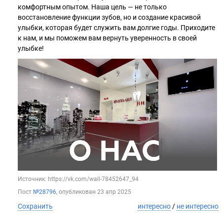
комфортным опытом. Наша цель — не только
восстановление функции зубов, но и создание красивой
улыбки, которая будет служить вам долгие годы. Приходите
к нам, и мы поможем вам вернуть уверенность в своей
улыбке!
Источник: https://vk.com/wall-78452647_94
Пост
№28796
, опубликован
23 апр 2025
Сохранить
интересно
/
не интересно