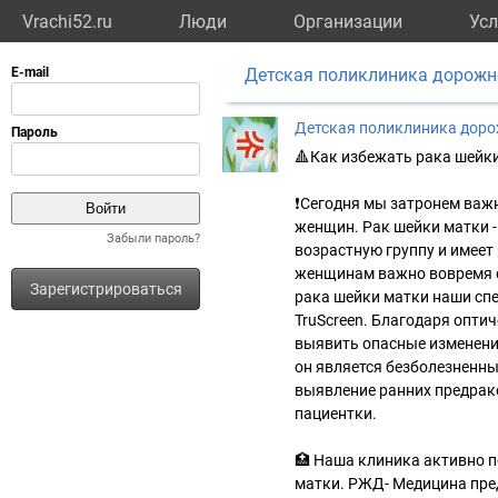
Vrachi52.ru
Люди
Организации
Усл
Детская поликлиника дорожн
Детская поликлиника дор
🔺Как избежать рака шейк
❗Сегодня мы затронем важн
женщин. Рак шейки матки -
Забыли пароль?
возрастную группу и имеет
женщинам важно вовремя о
Зарегистрироваться
рака шейки матки наши сп
TruScreen. Благодаря опти
выявить опасные изменения
он является безболезненн
выявление ранних предрак
пациентки.
🏥 Наша клиника активно п
матки. РЖД- Медицина пр