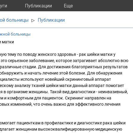
уги
Публикации
Eще
ой больницы
Публикации
▷
ожной больницы
и матки
ую тему по поводу женского здоровья - рак шейки матки у
 это серьезное заболевание, которое затрагивает абсолютно всю
 различные стадии. Для достижения благоприятных результатов
бнаружить и начать лечение этой болезни. Для обнаружения
ециалисты используют новейший скрининговый аппарат
ческому анализу тканей шейки матки данный аппарат помогает
 в организме женщины. Такой вид диагностики - неинвазивный,
ым и комфортным для пациенток. Скрининг направлен на
овых изменений, что очень важно для эффективного лечения
омогает пациенткам в профилактике и диагностике рака шейки
едлагает женщинам высококвалифицированную медицинскую