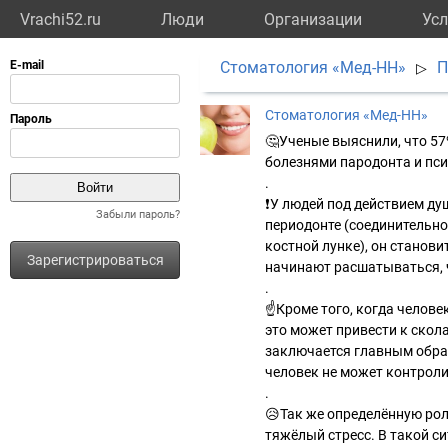
Vrachi52.ru
Люди
Организации
Усл
Стоматология «Мед-НН»
П
▷
Стоматология «Мед-НН»
🤔Ученые выяснили, что 5
болезнями пародонта и пс
.
❗У людей под действием д
Забыли пароль?
периодонте (соединительно
костной лунке), он станов
Зарегистрироваться
начинают расшатываться, ч
.
☝Кроме того, когда человек
это может привести к скол
заключается главным образо
человек не может контроли
.
😥Так же определённую ро
тяжёлый стресс. В такой с