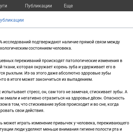
уги
Публикации
Eще
убликации
7% исследований подтверждают наличие прямой связи между
ихологическим состоянием человека.
ушевных переживаний происходят патологические изменения в
й ткани, которая окружает корень зуба и удерживает его в
ится рыхлым. Из-за этого даже абсолютно здоровые зубы
то в итоге может закончиться их выпадением.
 испытывает стресс, он, сам того не замечая, стискивает зубы. А
ам эмали и негативно отразиться на здоровье дёсен. Опасность
м в том, что стискивание зубов происходит и во сне, когда
ровать свои действия.
ль может играть изменение привычек у человека, переживающего
итуации люди уделяют меньше внимания гигиене полости рта и