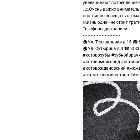
увеличивают потребление а
. ⚠Очень важно вниматель
постоянно посещать стомат
Жизнь одна - не стоит трат
Телефоны для записи:
••••••••••••••••••••••••
🏠Ул. Театральная д.15 ☎ 8
🏠Ул. Сутырина д.3 ☎ 8(83
#кстовозубы #зубнойврачк
#кстовомойгород #кстово
#кстовождановский #жкжд
#стоматологиякстово #имп