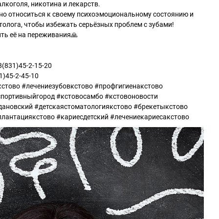
лкоголя, никотина и лекарств.
но относиться к своему психоэмоциональному состоянию и
олога, чтобы избежать серьёзных проблем с зубами!
ить её на переживания🙏
(831)45-2-15-20 ⠀
1)45-2-45-10 ⠀
стово #лечениезубовкстово #профгигиенакстово
спортивныйгород #кстовосамбо #кстовоновости
ановский #детскаястоматологиякстово #брекетыкстово
лантациякстово #кариесдетский #лечениекариесакстово