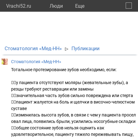
Vrachi52.ru
Люди
Eще
🔔
Нижег
🔍
Стоматология «Мед-НН»
Публикации
▷
Стоматология «Мед-НН»
Тотальное протезирование зубов необходимо, если:
👉🏻у пациента отсутствуют моляры (жевательные зубы), а
резцы требуют реставрации или замены
👉🏻значительная часть зубов сильно повреждена или стерта
👉🏻пациент жалуется на боль и щелчки в височно-челюстном
суставе
👉🏻изменилась высота зубов, в связи с чем у пациента просел
овал лица, появились брыли, усилились носогубные складки
👉🏻общее состояние зубов нельзя оценить как
удовлетворительное, пациенту тяжело пережевывать пищу,