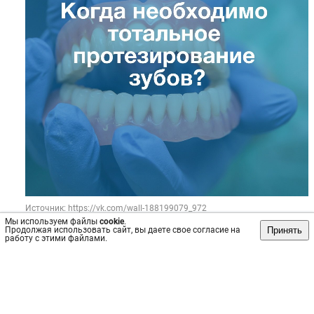
Источник: https://vk.com/wall-188199079_972
Мы используем файлы
cookie
.
#Брекеты
#Улыбка
#Стоматология
#Стоматология
Принять
Продолжая использовать сайт, вы даете свое согласие на
работу с этими файлами.
Пост
№24511
, опубликован
17 мар 2024
Сохранить
интересно
/
не интересно