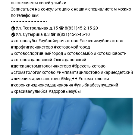
он стесняется своей улыбки.
Записаться на консультацию к нашим специалистам можно
по телефонам:
•••••••••••••••••••••••• ⠀
🏠Ул. Театральная д.15 ☎ 8(831)45-2-15-20 ⠀
🏠Ул. Сутырина д.3 ☎ 8(831)45-2-45-10 ⠀
#кстовозубы #зубнойврачкстово #лечениезубовкстово
#профгигиенакстово #кстовомойгород
#кстовоспортивныйгород #кстовосамбо #кстовоновости
#кстовождановский #жкждановский
#детскаястоматологиякстово #брекетыкстово
#стоматологиякстово #имплантациякстово #кариесдетский
#лечениекариесакстово #МедНН #стоматология
#коронкииздиоксидациркония #улыбкабезупущений
#красиваяулыбка #здоровыезубы