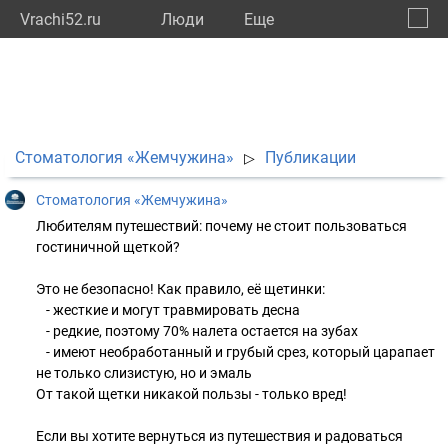
Vrachi52.ru
Люди
Eще
🔔
Нижег
🔍
Стоматология «Жемчужина»
Публикации
▷
Стоматология «Жемчужина»
Любителям путешествий: почему не стоит пользоваться
гостиничной щеткой?
Это не безопасно! Как правило, её щетинки:
⠀- жесткие и могут травмировать десна
⠀- редкие, поэтому 70% налета остается на зубах
⠀- имеют необработанный и грубый срез, который царапает
не только слизистую, но и эмаль
От такой щетки никакой пользы - только вред!
Если вы хотите вернуться из путешествия и радоваться