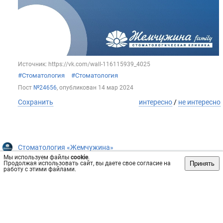
Источник: https://vk.com/wall-116115939_4025
#Стоматология
#Стоматология
Пост
№24656
, опубликован
14 мар 2024
Сохранить
интересно
/
не интересно
Стоматология «Жемчужина»
Мы используем файлы
cookie
.
Виниры - это баловство!?
Принять
Продолжая использовать сайт, вы даете свое согласие на
работу с этими файлами.
Виниры часто воспринимают как что-то излишнее и их
ставят, «когда совсем уже делать нечего».
Во-первых, иметь красивую улыбку - это такое же здоровое
желание, как и иметь привлекательную внешность или
хорошую фигуру. Что в этом плохого или легкомысленного?