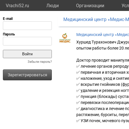
Vrachi52.ru
Люди
Организации
Усл
Медицинский центр «Медис-
Медицинский центр «Меди
Хуршед Турахонович Джура
опытом работы более 20 ле
Доктор проводит манипуля
Забыли пароль?
✅ лечение органов репроду
✅ первичная и вторичная х
Зарегистрироваться
✅ наложение, уход и сняти
✅ вскрытие гнойников (фур
✅ удаление и резекция ногт
✅ пункция (блокады) суста
✅ перевязки послеопераци
✅ диагностика и лечение п
растяжение, бурситы, пере
✅ УЗИ почек, мочевого пуз