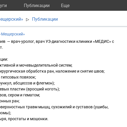
уги
Публикации
Eще
Мещерский»
Публикации
▷
с-Мещерский»
ев — врач-уролог, врач УЗ-диагностики клиники «МЕДИС» с
т.
ции:
ктивной и мочевыделительной систем;
ирургическая обработка ран, наложение и снятие швов;
е гипсовых повязок;
ункул, абсцессов и флегмон);
евых пластин (вросший ноготь);
вов, сером и гематом;
онных ран;
оверхностных травм мышц, сухожилий и суставов (ушибы,
ломы);
ыря, простаты и мошонки.