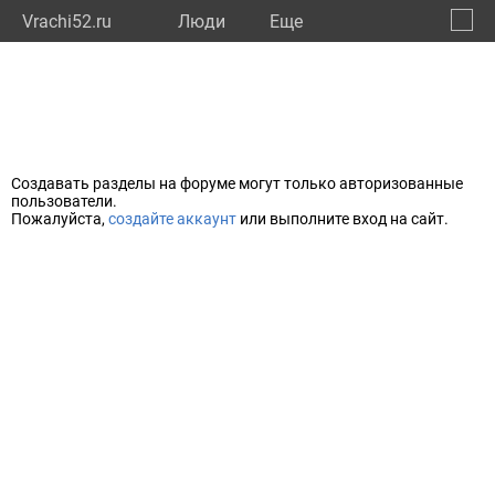
Vrachi52.ru
Люди
Eще
🔔
Нижег
🔍
Создавать разделы на форуме могут только авторизованные
пользователи.
Пожалуйста,
создайте аккаунт
или выполните вход на сайт.