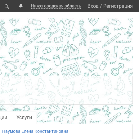
🔔
Вход
/
Регистрация
Нижегородская область
🔍
ции
Услуги
Наумова Елена Константиновна