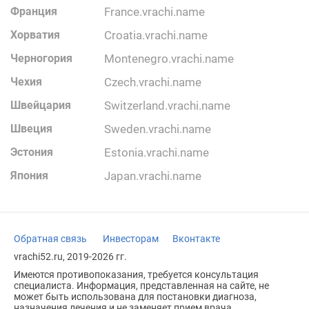
Франция
france.vrachi.name
Хорватия
croatia.vrachi.name
Черногория
montenegro.vrachi.name
Чехия
czech.vrachi.name
Швейцария
switzerland.vrachi.name
Швеция
sweden.vrachi.name
Эстония
estonia.vrachi.name
Япония
japan.vrachi.name
Обратная связь
Инвесторам
Вконтакте
vrachi52.ru, 2019-2026 гг.
Имеются противопоказания, требуется консультация
специалиста. Информация, представленная на сайте, не
может быть использована для постановки диагноза,
назначения лечения и не заменяет прием врача.