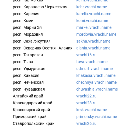
респ. Калмыкия
kalm.vrachi.name
респ. Карачаево-Черкесская
kchr.vrachi.name
респ. Карелия
karelia.vrachi.name
респ. Коми
komi.vrachi.name
респ. Марий Эл
mari-el.vrachi.name
респ. Мордовия
mordovia.vrachi.name
респ. Саха /Якутия/
sakha.vrachi.name
респ. Северная Осетия - Алания
alania.vrachi.name
респ. Татарстан
vrachi16.ru
респ. Тыва
tuva.vrachi.name
респ. Удмуртская
udmurt.vrachi.name
респ. Хакасия
khakasia.vrachi.name
респ. Чеченская
chechnya.vrachi.name
респ. Чувашская
chuvashia.vrachi.name
Алтайский край
vrachi22.ru
Краснодарский край
vrachi23.ru
Красноярский край
krsk.vrachi.name
Приморский край
primorsky.vrachi.name
Ставропольский край
vrachi26.ru