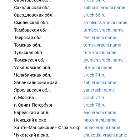
Саратовская обл.
vrachi64.ru
Сахалинская обл.
sakhalin.vrachi.name
Свердловская обл.
vrachi66.ru
Смоленская обл.
smolensk.vrachi.name
Тамбовская обл.
tambov.vrachi.name
Тверская обл.
tver.vrachi.name
Томская обл.
tomsk.vrachi.name
Тульская обл.
tula.vrachi.name
Тюменская обл.
tyumen.vrachi.name
Ульяновская обл.
ul.vrachi.name
Челябинская обл.
vrachi74.ru
Забайкальский край
zab.vrachi.name
Ярославская обл.
yar.vrachi.name
г. Москва
vrachi77.ru
г. Санкт-Петербург
vrachi78.ru
Еврейская а.обл.
eao.vrachi.name
Ненецкий а.окр.
nao.vrachi.name
Ханты-Мансийский - Югра а.окр.
hmao.vrachi.name
Чукотский а.окр.
chukotka.vrachi.name