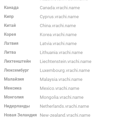
Канада
canada.vrachi.name
Кипр
cyprus.vrachi.name
Китай
china.vrachi.name
Корея
korea.vrachi.name
Латвия
latvia.vrachi.name
Литва
lithuania.vrachi.name
Лихтенштейн
liechtenstein.vrachi.name
Люксембург
luxembourg.vrachi.name
Малайзия
malaysia.vrachi.name
Мексика
mexico.vrachi.name
Монголия
mongolia.vrachi.name
Нидерланды
netherlands.vrachi.name
Новая Зеландия
new-zealand.vrachi.name