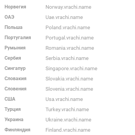
Норвегия
norway.vrachi.name
ОАЭ
uae.vrachi.name
Польша
poland.vrachi.name
Португалия
portugal.vrachi.name
Румыния
romania.vrachi.name
Сербия
serbia.vrachi.name
Сингапур
singapore.vrachi.name
Словакия
slovakia.vrachi.name
Словения
slovenia.vrachi.name
США
usa.vrachi.name
Турция
turkey.vrachi.name
Украина
ukraine.vrachi.name
Финляндия
finland.vrachi.name