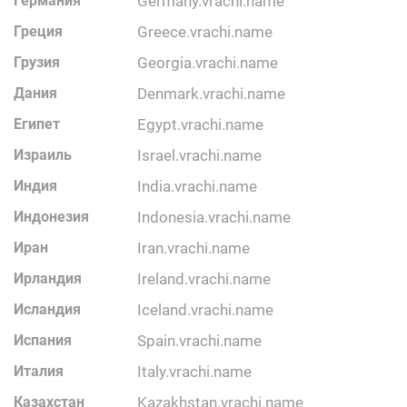
Германия
germany.vrachi.name
Греция
greece.vrachi.name
Грузия
georgia.vrachi.name
Дания
denmark.vrachi.name
Египет
egypt.vrachi.name
Израиль
israel.vrachi.name
Индия
india.vrachi.name
Индонезия
indonesia.vrachi.name
Иран
iran.vrachi.name
Ирландия
ireland.vrachi.name
Исландия
iceland.vrachi.name
Испания
spain.vrachi.name
Италия
italy.vrachi.name
Казахстан
kazakhstan.vrachi.name