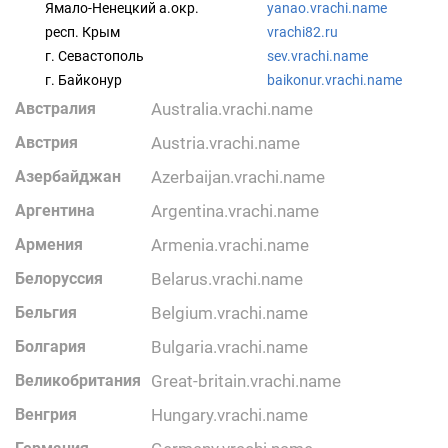
Ямало-Ненецкий а.окр.
yanao.vrachi.name
респ. Крым
vrachi82.ru
г. Севастополь
sev.vrachi.name
г. Байконур
baikonur.vrachi.name
Австралия
australia.vrachi.name
Австрия
austria.vrachi.name
Азербайджан
azerbaijan.vrachi.name
Аргентина
argentina.vrachi.name
Армения
armenia.vrachi.name
Белоруссия
belarus.vrachi.name
Бельгия
belgium.vrachi.name
Болгария
bulgaria.vrachi.name
Великобритания
great-britain.vrachi.name
Венгрия
hungary.vrachi.name