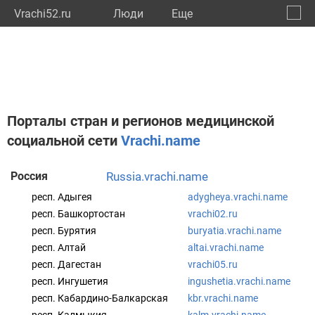
Vrachi52.ru
Люди
Eще
🔔
Нижег
🔍
Порталы стран и регионов медицинской
социальной сети
Vrachi.name
Россия
russia.vrachi.name
респ. Адыгея
adygheya.vrachi.name
респ. Башкортостан
vrachi02.ru
респ. Бурятия
buryatia.vrachi.name
респ. Алтай
altai.vrachi.name
респ. Дагестан
vrachi05.ru
респ. Ингушетия
ingushetia.vrachi.name
респ. Кабардино-Балкарская
kbr.vrachi.name