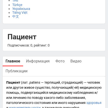
ไทย
Türkçe
Українська
Tiếng Việt
中文
Пациент
Подписчиков: 0, рейтинг: 0
Главное
Информация
Фото
Видео
Публикации
Пацие́нт
(
лат.
patiens
— терпящий, страдающий) —
человек
или другое живое существо, получающий(-её)
медицинскую
помощь
, подвергающийся
медицинскому наблюдению
и/
или
лечению
по поводу какого-либо
заболевания
,
патологического состояния или иного нарушения
здоровья
и
жизнедеятельности
, а также пользующийся