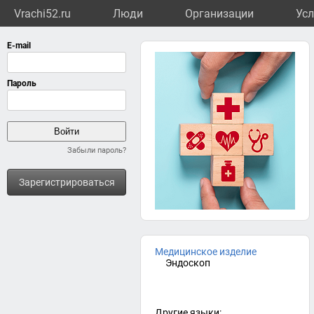
Vrachi52.ru
Люди
Организации
Усл
Забыли пароль?
Зарегистрироваться
Медицинское изделие
Эндоскоп
Другие языки: