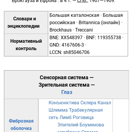
Брокгауза и Ефрона
: в 4 т. —
СПб.
, 1907—1909.
Большая каталонская
·
Большая
Словари и
российская
·
Britannica (онлайн)
·
энциклопедии
Brockhaus
·
Treccani
BNE
:
XX548397
·
BNF
:
119355738
·
Нормативный
GND
:
4167606-3
·
контроль
LCCN
:
sh85046706
Сенсорная система
—
Зрительная система
—
Глаз
Конъюнктива
Склера
Канал
Шлемма
Трабекулярная
сеть
Лимб
Роговица
Фиброзная
Эпителий
Боуменова
оболочка