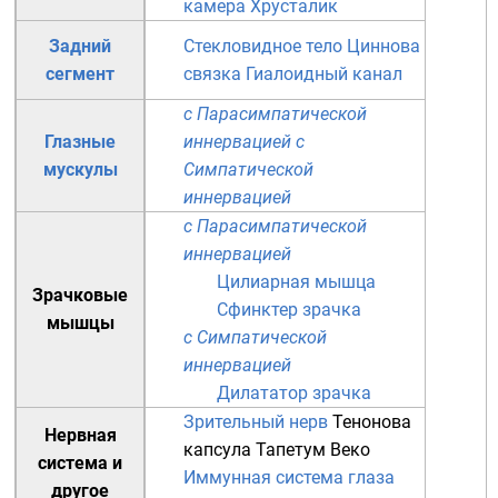
камера
Хрусталик
Задний
Стекловидное тело
Циннова
сегмент
связка
Гиалоидный канал
с Парасимпатической
Глазные
иннервацией
с
мускулы
Симпатической
иннервацией
с Парасимпатической
иннервацией
Цилиарная мышца
Зрачковые
Сфинктер зрачка
мышцы
с Симпатической
иннервацией
Дилататор зрачка
Зрительный нерв
Тенонова
Нервная
капсула
Тапетум
Веко
система
и
Иммунная система глаза
другое