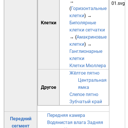
→
(
Горизонтальные
клетки
)
→
Клетки
Биполярные
клетки сетчатки
→ (
Амакриновые
клетки
)
→
Ганглионарные
клетки
Клетки Мюллера
Жёлтое пятно
Центральная
Другое
ямка
Слепое пятно
Зубчатый край
Передняя камера
Передний
Водянистая влага
Задняя
сегмент