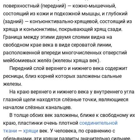
поверхностный (передний) — кожно-мышечный,
состоящий из кожи и подкожной мышцы, и глубокий
(задний) — конъюнктивально-хрящевой, состоящий из
хряща и конъюнктивы, покрывающей хрящ сзади.
Граница между этими двумя слоями видна на
свободном крае века в виде сероватой линии,
расположенной впереди многочисленных отверстий
мейбомиевых желёз (железы хряща век).
Передний слой верхнего и нижнего века содержит
ресницы, близ корней которых заложены сальные
железы.
На краю верхнего и нижнего века у внутреннего угла
глазной щели находятся слёзные точки, являющиеся
началом слёзных канальцев.
В толще обоих век заложены, ближе к свободному их
краю, пластинки очень плотной
соединительной
ткани
—
хрящи
век. У человека, по сравнению с
обезьянами
, эти хрящи развиты значительно сильнее,