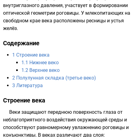
внутриглазного давления, участвует в формировании
оптической геометрии роговицы. У
млекопитающих
на
свободном крае века расположены
ресницы
и устья
желёз
.
Содержание
1
Строение века
1.1
Нижнее веко
1.2
Верхнее веко
2
Полулунная складка (третье веко)
3
Литература
Строение века
Веки защищают переднюю поверхность глаза от
неблагоприятного воздействия окружающей среды и
способствуют равномерному увлажнению роговицы и
конъюнктивы. В веках различают два слоя: