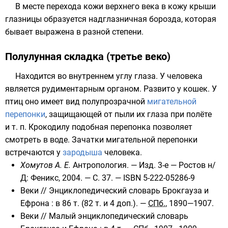
В месте перехода кожи верхнего века в кожу крыши
глазницы образуется
надглазничная борозда
, которая
бывает выражена в разной степени.
Полулунная складка (третье веко)
Находится во внутреннем углу глаза. У человека
является
рудиментарным органом
. Развито у
кошек
. У
птиц
оно имеет вид полупрозрачной
мигательной
перепонки
, защищающей от
пыли
их глаза при
полёте
и т. п.
Крокодилу
подобная перепонка позволяет
смотреть
в
воде
. Зачатки мигательной перепонки
встречаются у
зародыша
человека
.
Хомутов А. Е.
Антропология. — Изд. 3-е — Ростов н/
Д: Феникс, 2004. — С. 37. —
ISBN 5-222-05286-9
Веки
//
Энциклопедический словарь Брокгауза и
Ефрона
: в 86 т. (82 т. и 4 доп.). —
СПб.
, 1890—1907.
Веки
//
Малый энциклопедический словарь