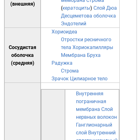
мембрана
Строма
(внешняя)
(
кератоциты
)
Слой Дюа
Десцеметова оболочка
Эндотелий
Хориоидеа
Отростки ресничного
Сосудистая
тела
Хориокапилляры
оболочка
Мембрана Бруха
(средняя)
Радужка
Строма
Зрачок
Цилиарное тело
Внутренняя
пограничная
мембрана
Слой
нервных волокон
Ганглионарный
слой
Внутренний