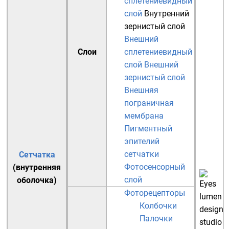
сплетениевидный
слой
Внутренний
зернистый слой
Внешний
Слои
сплетениевидный
слой
Внешний
зернистый слой
Внешняя
пограничная
мембрана
Пигментный
эпителий
сетчатки
Сетчатка
Фотосенсорный
(внутренняя
слой
оболочка)
Фоторецепторы
Колбочки
Палочки