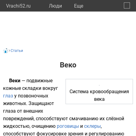
Vrachi52.ru
Люди
Eще
🔔
Нижег
🔍
Статьи
Веко
Веки
— подвижные
кожные
складки вокруг
Система кровообращения
глаз
у
позвоночных
века
животных
. Защищают
глаза от внешних
повреждений, способствуют смачиванию их слёзной
жидкостью, очищению
роговицы
и
склеры
,
способствуют фокусировке зрения и регулированию