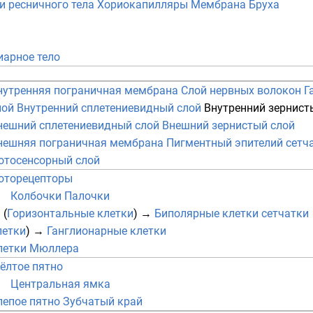
и ресничного тела
Хориокапилляры
Мембрана Бруха
иарное тело
нутренняя пограничная мембрана
Слой нервных волокон
Г
лой
Внутренний сплетениевидный слой
Внутренний зернист
нешний сплетениевидный слой
Внешний зернистый слой
нешняя пограничная мембрана
Пигментный эпителий сетч
отосенсорный слой
оторецепторы
Колбочки
Палочки
 (
Горизонтальные клетки
)
→
Биполярные клетки сетчатки
летки
)
→
Ганглионарные клетки
летки Мюллера
ёлтое пятно
Центральная ямка
лепое пятно
Зубчатый край