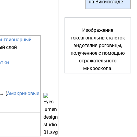
на Викискладе
Изображение
гексагональных клеток
англионарный
эндотелия роговицы,
ый слой
полученное с помощью
отражательного
атки
микроскопа.
→ (
Амакриновые