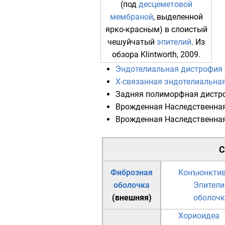
(под
десцеметовой
мембраной
, выделенной
ярко-красным) в слоистый
чешуйчатый
эпителий
. Из
обзора Klintworth, 2009.
Эндотелиальная дистрофия
X-связанная эндотелиальна
Задняя полиморфная дистр
Врожденная Наследственна
Врожденная Наследственна
С
Фиброзная
Конъюнкти
оболочка
Эпители
(внешняя)
оболочк
Хориоидеа