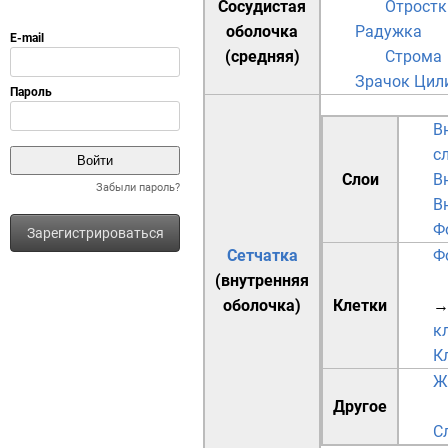
Сосудистая
Отростк
оболочка
Радужка
(средняя)
Строма
Зрачок
Цил
В
с
Слои
В
Забыли пароль?
В
Ф
Зарегистрироваться
Сетчатка
Ф
(внутренняя
оболочка)
Клетки
→
к
К
Ж
Другое
С