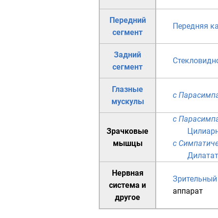
Передний
Передняя к
сегмент
Задний
Стекловидно
сегмент
Глазные
с Парасимп
мускулы
с Парасимп
Зрачковые
Цилиар
мышцы
с Симпатич
Дилатат
Нервная
Зрительный
система
и
аппарат
другое