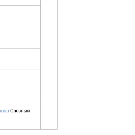
лаза
Слёзный