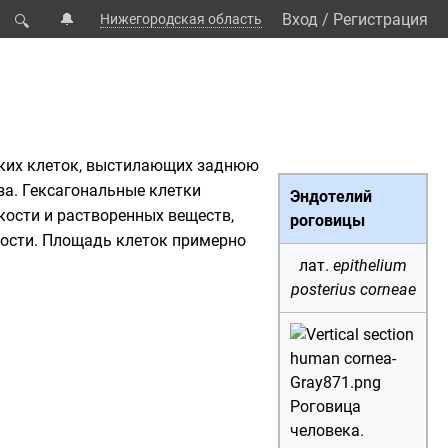
🔔
Вход
/
Регистрация
Нижегородская область
🔍
ких клеток, выстилающих заднюю
за.
Гексагональные
клетки
Эндотелий
ости и растворенных веществ,
роговицы
ности. Площадь клеток примерно
лат.
epithelium
posterius corneae
Роговица
человека.