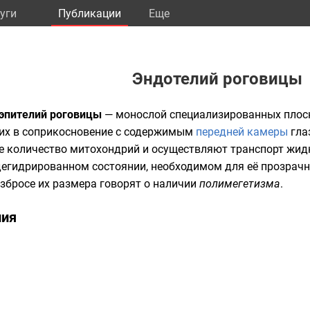
уги
Публикации
Eще
Эндотелий роговицы
 эпителий роговицы
— монослой специализированных плос
их в соприкосновение с содержимым
передней камеры
гла
е количество
митохондрий
и осуществляют транспорт жидк
дегидрированном состоянии, необходимом для её прозрач
збросе их размера говорят о наличии
полимегетизма
.
ния