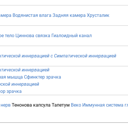
амера
Водянистая влага
Задняя камера
Хрусталик
е тело
Циннова связка
Гиалоидный канал
атической иннервацией
с Симпатической иннервацией
атической иннервацией
ная мышца
Сфинктер зрачка
еской иннервацией
ор зрачка
 нерв
Тенонова капсула
Тапетум
Веко
Иммунная система г