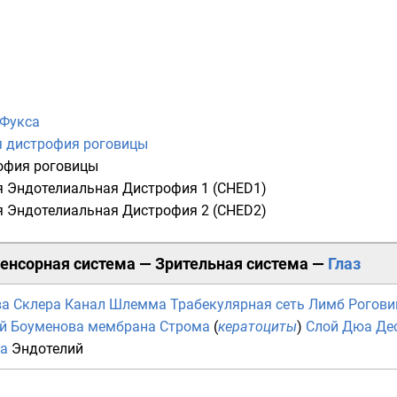
 Фукса
я дистрофия роговицы
офия роговицы
я Эндотелиальная Дистрофия 1
(CHED1)
я Эндотелиальная Дистрофия 2
(CHED2)
енсорная система
—
Зрительная система
—
Глаз
ва
Склера
Канал Шлемма
Трабекулярная сеть
Лимб
Рогови
й
Боуменова мембрана
Строма
(
кератоциты
)
Слой Дюа
Де
а
Эндотелий