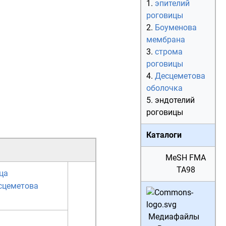
1.
эпителий
роговицы
2.
Боуменова
мембрана
3.
строма
роговицы
4.
Десцеметова
оболочка
5. эндотелий
роговицы
Каталоги
MeSH
FMA
TA98
ца
сцеметова
Медиафайлы