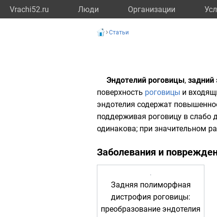
Vrachi52.ru
Люди
Организации
Усл
Статьи
Эндотелий роговицы
,
задний
поверхность
роговицы
и входящ
эндотелия содержат повышенно
поддерживая роговицу в слабо 
одинакова; при значительном ра
Заболевания и поврежде
Задняя полиморфная
дистрофия роговицы
:
преобразование эндотелия