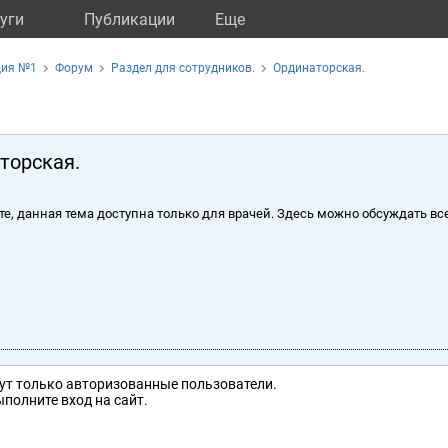
уги
Публикации
Eще
ция №1
Форум
Раздел для сотрудников.
Ординаторская.
торская.
те, данная тема доступна только для врачей. Здесь можно обсуждать вс
ут только авторизованные пользователи.
полните вход на сайт.