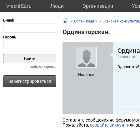
Vrachi52.ru
Люди
Организации
Усл
Организации
Женская консульта
Ординаторская.
Ордина
27 сен 2019
Здравствуй
Забыли пароль?
Новичок
Зарегистрироваться
Оставлять сообщения на форуме мог
Пожалуйста,
создайте аккаунт
или вы