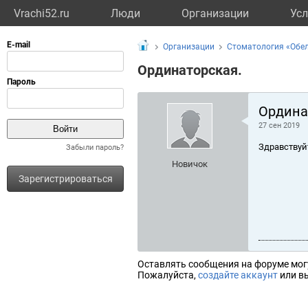
Vrachi52.ru
Люди
Организации
Усл
Организации
Стоматология «Обе
Ординаторская.
Ордина
27 сен 2019
Здравствуй
Забыли пароль?
Новичок
Зарегистрироваться
Оставлять сообщения на форуме мог
Пожалуйста,
создайте аккаунт
или вы