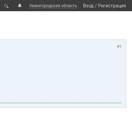
🔔
Вход
/
Регистрация
Нижегородская область
🔍
#1