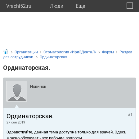
Vrachi52.ru
Люди
Eще
🔔
Нижег
🔍
Организации
Стоматология «ИриЗДентаЛ»
Форум
Раздел
для сотрудников.
Ординаторская.
Ординаторская.
Новичок
Ординаторская.
#1
27 сен 2019
Здравствуйте, данная тема доступна только для врачей. Здесь
можно обсуждать все рабочие вопросы.