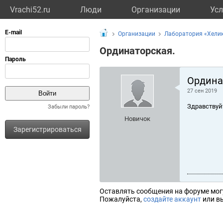
Vrachi52.ru
Люди
Организации
Усл
Организации
Лаборатория «Хели
Ординаторская.
Ордина
27 сен 2019
Здравствуй
Забыли пароль?
Новичок
Зарегистрироваться
Оставлять сообщения на форуме мог
Пожалуйста,
создайте аккаунт
или вы