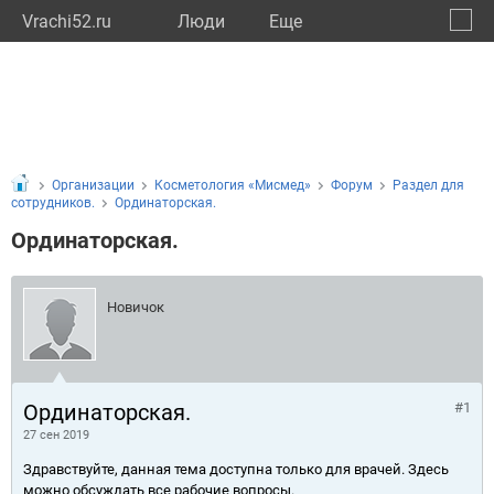
Vrachi52.ru
Люди
Eще
🔔
Нижег
🔍
Организации
Косметология «Мисмед»
Форум
Раздел для
сотрудников.
Ординаторская.
Ординаторская.
Новичок
Ординаторская.
#1
27 сен 2019
Здравствуйте, данная тема доступна только для врачей. Здесь
можно обсуждать все рабочие вопросы.