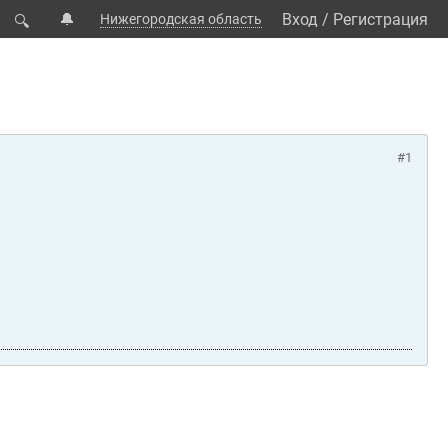
🔔
Вход
/
Регистрация
Нижегородская область
🔍
#1