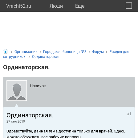
Vrachi52.ru
Люди
Eще
🔔
Нижег
🔍
Организации
Городская больница №3
Форум
Раздел для
сотрудников.
Ординаторская.
Ординаторская.
Новичок
Ординаторская.
#1
27 сен 2019
Здравствуйте, данная тема доступна только для врачей. Здесь
можно обсуждать все рабочие вопросы.