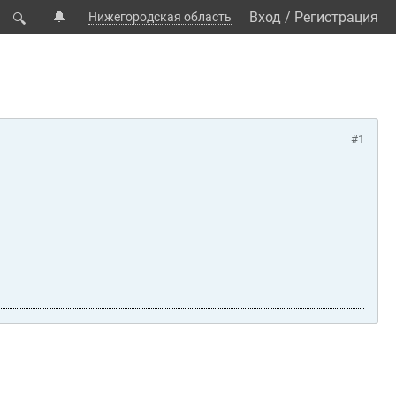
🔔
Вход
/
Регистрация
Нижегородская область
🔍
#1