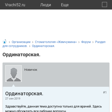
Vrachi52.ru
Люди
Eще
🔔
Нижег
🔍
Организации
Стоматология «Жемчужина»
Форум
Раздел
для сотрудников.
Ординаторская.
Ординаторская.
Новичок
Ординаторская.
#1
27 сен 2019
Здравствуйте, данная тема доступна только для врачей. Здесь
можно обсуждать все рабочие вопросы.