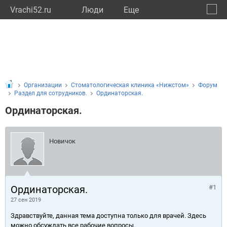
Vrachi52.ru
Люди
Eще
🔔
Нижег
🔍
Организации
Стоматологическая клиника «Нижстом»
Форум
Раздел для сотрудников.
Ординаторская.
Ординаторская.
Новичок
Ординаторская.
#1
27 сен 2019
Здравствуйте, данная тема доступна только для врачей. Здесь
можно обсуждать все рабочие вопросы.