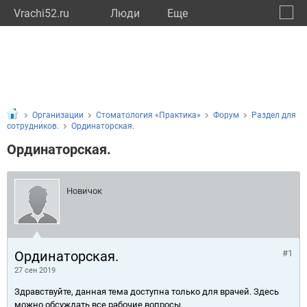
Vrachi52.ru
Люди
Eще
🔔
Нижег
🔍
Организации
Стоматология «Практика»
Форум
Раздел для
сотрудников.
Ординаторская.
Ординаторская.
Новичок
Ординаторская.
#1
27 сен 2019
Здравствуйте, данная тема доступна только для врачей. Здесь
можно обсуждать все рабочие вопросы.