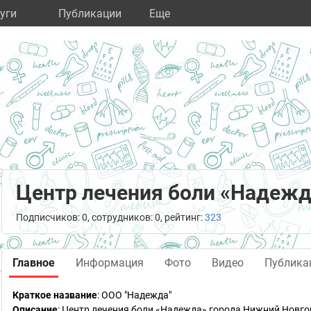
уги
Публикации
Eще
Центр лечения боли «Надежд
Подписчиков: 0, сотрудников: 0, рейтинг:
323
Главное
Информация
Фото
Видео
Публика
Краткое название
:
ООО "Надежда"
Описание
: Центр лечения боли «Надежда» города Нижний Новг