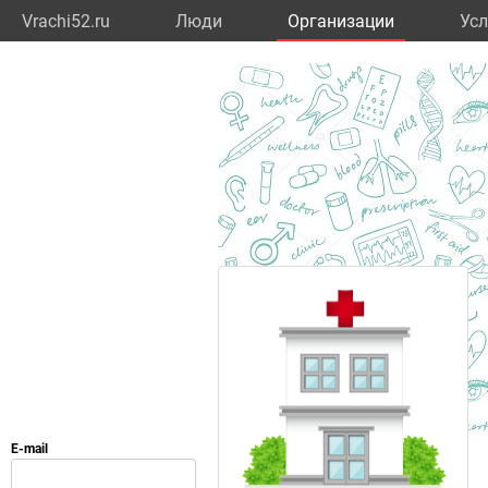
Vrachi52.ru
Люди
Организации
Усл