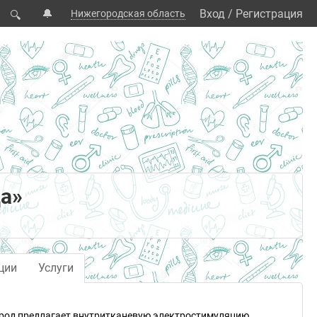
🔔
Вход
/
Регистрация
Нижегородская область
🔍
а»
ции
Услуги
ород предлагает внутритканевую электростимуляцию