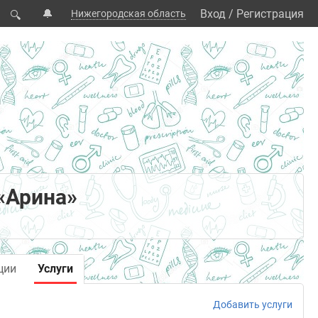
🔔
Вход
/
Регистрация
Нижегородская область
🔍
«Арина»
ции
Услуги
Добавить услуги