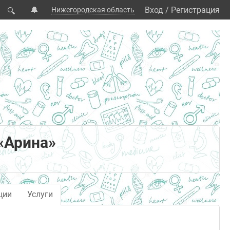
🔔
Вход
/
Регистрация
Нижегородская область
🔍
«Арина»
ции
Услуги