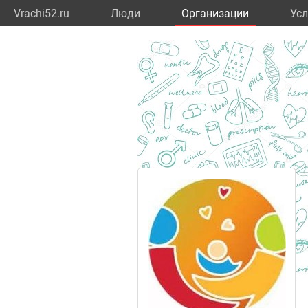
Vrachi52.ru
Люди
Организации
Усл