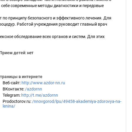
в себе современные методы диагностики и передовые
 по принципу безопасного и эффективного лечения. Для
роцедур. Работой учреждения руководит главный врач
ксное обследование всех органов и систем. Для этих
Прием детей
: нет
траницы в интернете
Веб-сайт
:
http://www.azdor-nn.ru
ВКонтакте
:
/azdornn
Telegram
:
http://t.me/azdornn
Prodoctorov.ru
:
/nnovgorod/lpu/49458-akademiya-zdorovya-na-
lenina/