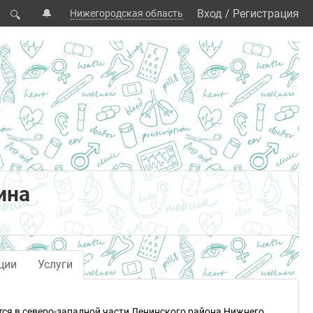
🔔
Вход
/
Регистрация
Нижегородская область
🔍
ина
ции
Услуги
тся в северо-западной части Ленинского района Нижнего