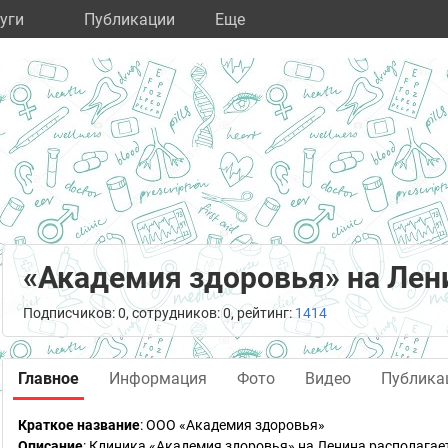
уги
Публикации
Eще
«Академия здоровья» на Лен
Подписчиков: 0, сотрудников: 0, рейтинг:
1414
Главное
Информация
Фото
Видео
Публика
Краткое название
:
ООО «Академия здоровья»
Описание
: Клиника «Академия здоровья» на Ленина располагае