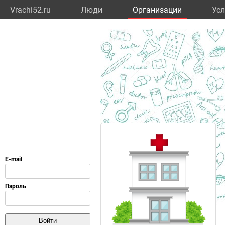
Vrachi52.ru
Люди
Организации
Усл