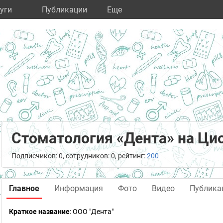
уги
Публикации
Eще
Стоматология «Дента» на Ци
Подписчиков: 0, сотрудников: 0, рейтинг:
200
Главное
Информация
Фото
Видео
Публика
Краткое название
:
ООО "Дента"