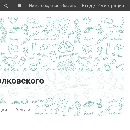
🔔
Вход
/
Регистрация
Нижегородская область
🔍
олковского
ции
Услуги