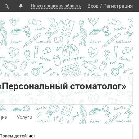
🔔
Вход
/
Регистрация
Нижегородская область
🔍
«Персональный стоматолог»
ции
Услуги
Прием детей
: нет